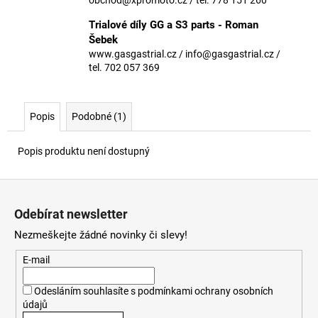
č
u
Trialové díly GG a S3 parts - Roman
j
Šebek
e
www.gasgastrial.cz / info@gasgastrial.cz /
m
tel. 702 057 369
e
Popis
Podobné (1)
Popis produktu není dostupný
Z
á
Odebírat newsletter
p
Nezmeškejte žádné novinky či slevy!
a
t
E-mail
í
Odesláním souhlasíte s
podmínkami ochrany osobních
údajů