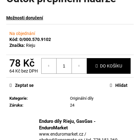
a
j
Možnosti doručení
í
t
Na objednání
?
Kód:
0/000.570.9102
Značka:
Rieju
78 Kč
DO KOŠÍKU
64 Kč bez DPH
HLEDAT
Měrná
cena:
Zeptat se
Hlídat
Kategorie
:
Originální díly
D
Záruka
:
24
o
p
o
Enduro díly Rieju, GasGas -
r
EnduroMarket
u
www.enduromarket.cz /
obchod@xpromoto.cz / tel. 778 151 260