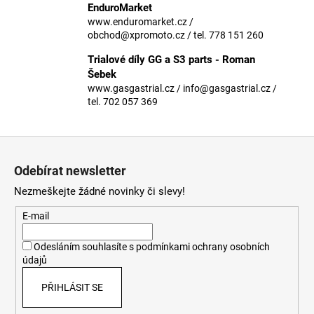
č
EnduroMarket
u
www.enduromarket.cz /
j
obchod@xpromoto.cz / tel. 778 151 260
e
Trialové díly GG a S3 parts - Roman
m
Šebek
e
www.gasgastrial.cz / info@gasgastrial.cz /
tel. 702 057 369
Z
á
Odebírat newsletter
p
Nezmeškejte žádné novinky či slevy!
a
t
E-mail
í
Odesláním souhlasíte s
podmínkami ochrany osobních
údajů
PŘIHLÁSIT SE