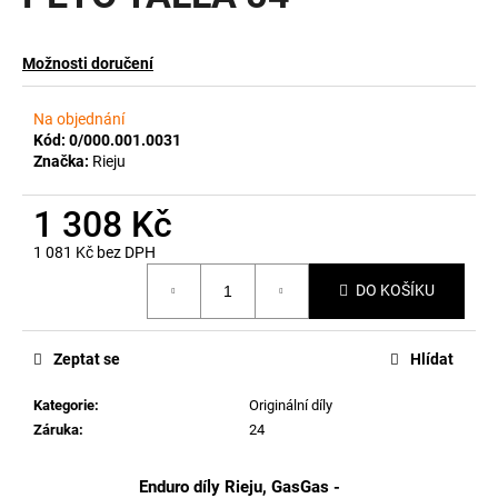
a
j
Možnosti doručení
í
t
Na objednání
?
Kód:
0/000.001.0031
Značka:
Rieju
1 308 Kč
1 081 Kč bez DPH
HLEDAT
Měrná
DO KOŠÍKU
cena:
D
Zeptat se
Hlídat
o
p
Kategorie
:
Originální díly
o
Záruka
:
24
r
u
Enduro díly Rieju, GasGas -