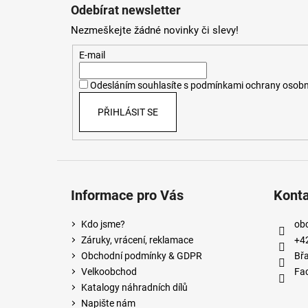
á
Odebírat newsletter
p
Nezmeškejte žádné novinky či slevy!
a
t
E-mail
í
Odesláním souhlasíte s
podmínkami ochrany osobn
PŘIHLÁSIT SE
Informace pro Vás
Kont
Kdo jsme?
ob
Záruky, vrácení, reklamace
+4
Obchodní podmínky & GDPR
Břa
Velkoobchod
Fa
Katalogy náhradních dílů
Napište nám