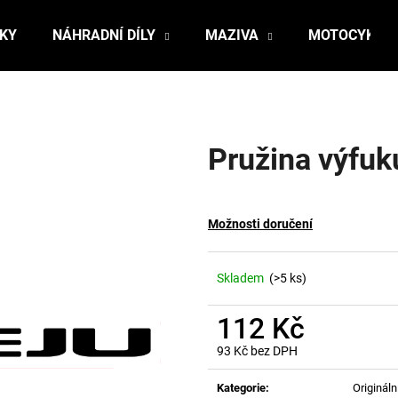
ŇKY
NÁHRADNÍ DÍLY
MAZIVA
MOTOCYKLY
Co potřebujete najít?
Pružina výfuk
HLEDAT
Možnosti doručení
Doporučujeme
Skladem
(>5 ks)
112 Kč
93 Kč bez DPH
Měrná
cena:
Kategorie
:
Originální