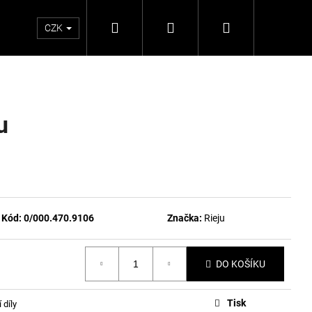
Hledat
Přihlášení
Nákupní
CZK
košík
u
Kód:
0/000.470.9106
Značka:
Rieju
DO KOŠÍKU
Tisk
 díly