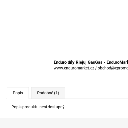
Enduro díly Rieju, GasGas - EnduroMar
www.enduromarket.cz / obchod@xpromoto
Popis
Podobné (1)
Popis produktu není dostupný
Z