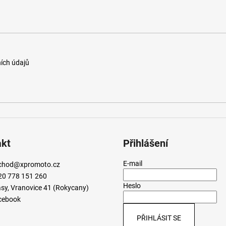
ích údajů
akt
Přihlášení
E-mail
chod
@
xpromoto.cz
20 778 151 260
Heslo
sy, Vranovice 41 (Rokycany)
cebook
PŘIHLÁSIT SE