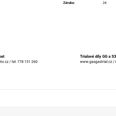
Záruka
:
24
ket
Trialové díly GG a S
.cz / tel. 778 151 260
www.gasgastrial.cz / 