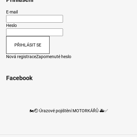
E-mail
Heslo
PŘIHLÁSIT SE
Nová registrace
Zapomenuté heslo
Facebook
🏍️🤕 Úrazové pojištění MOTORKÁŘŮ 🚑✅