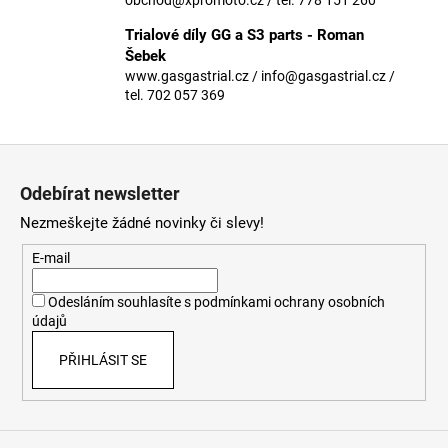
č
u
Trialové díly GG a S3 parts - Roman
j
Šebek
e
www.gasgastrial.cz / info@gasgastrial.cz /
m
tel. 702 057 369
e
Z
á
Odebírat newsletter
p
Nezmeškejte žádné novinky či slevy!
a
t
E-mail
í
Odesláním souhlasíte s
podmínkami ochrany osobních
údajů
PŘIHLÁSIT SE