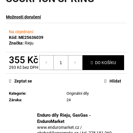
a
j
Možnosti doručení
í
t
Na objednání
?
Kód:
ME25636039
Značka:
Rieju
355 Kč
DO KOŠÍKU
293 Kč bez DPH
HLEDAT
Měrná
cena:
Zeptat se
Hlídat
Kategorie
:
Originální díly
D
Záruka
:
24
o
p
o
Enduro díly Rieju, GasGas -
r
EnduroMarket
u
www.enduromarket.cz /
obchod@xpromoto.cz / tel. 778 151 260