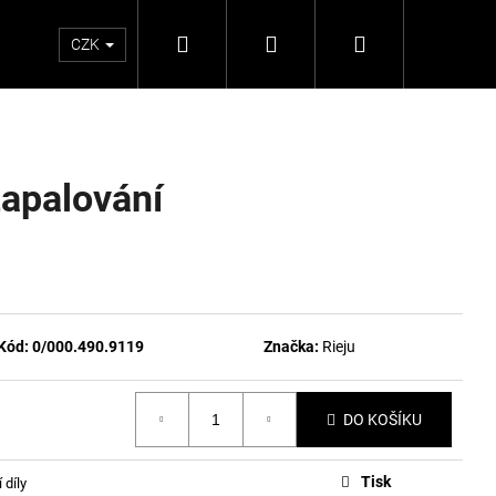
Hledat
Přihlášení
Nákupní
CZK
košík
zapalování
Kód:
0/000.490.9119
Značka:
Rieju
DO KOŠÍKU
Tisk
 díly