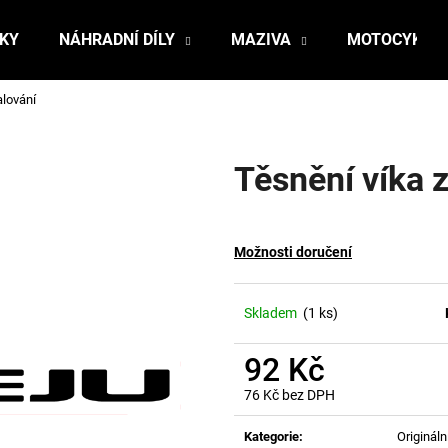
ŇKY
NÁHRADNÍ DÍLY
MAZIVA
MOTOCYKLY
alování
Co potřebujete najít?
Těsnění víka 
HLEDAT
Možnosti doručení
Doporučujeme
Skladem
(1 ks)
92 Kč
76 Kč bez DPH
Měrná
cena:
Kategorie
:
Originální