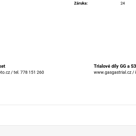
Záruka
:
24
ket
Trialové díly GG a S
.cz / tel. 778 151 260
www.gasgastrial.cz / 