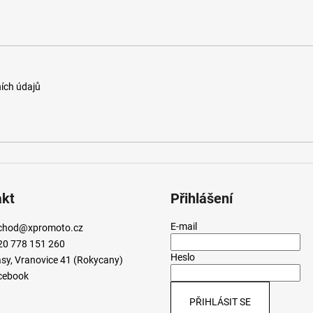
ích údajů
akt
Přihlášení
E-mail
chod
@
xpromoto.cz
20 778 151 260
Heslo
sy, Vranovice 41 (Rokycany)
cebook
PŘIHLÁSIT SE