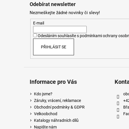
á
Odebírat newsletter
p
Nezmeškejte žádné novinky či slevy!
a
t
E-mail
í
Odesláním souhlasíte s
podmínkami ochrany osobn
PŘIHLÁSIT SE
Informace pro Vás
Kont
Kdo jsme?
ob
Záruky, vrácení, reklamace
+4
Obchodní podmínky & GDPR
Břa
Velkoobchod
Fa
Katalogy náhradních dílů
Napište nám