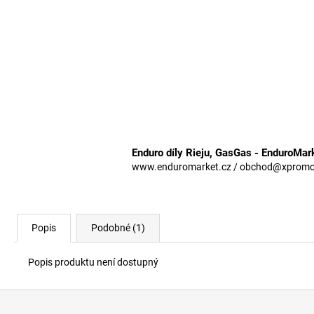
Enduro díly Rieju, GasGas - EnduroMar
www.enduromarket.cz / obchod@xpromoto
Popis
Podobné (1)
Popis produktu není dostupný
Z