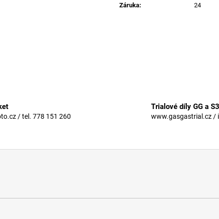
Záruka
:
24
ket
Trialové díly GG a S
.cz / tel. 778 151 260
www.gasgastrial.cz / 