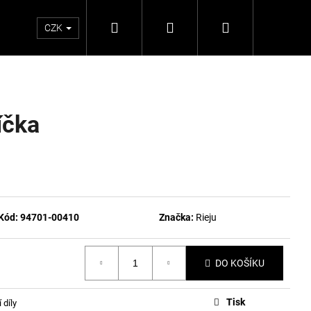
Hledat
Přihlášení
Nákupní
CZK
košík
íčka
Kód:
94701-00410
Značka:
Rieju
DO KOŠÍKU
Tisk
 díly