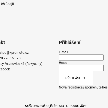
ích údajů
akt
Přihlášení
E-mail
chod
@
xpromoto.cz
20 778 151 260
Heslo
sy, Vranovice 41 (Rokycany)
cebook
PŘIHLÁSIT SE
Nová registrace
Zapomenuté hes
🏍️🤕 Úrazové pojištění MOTORKÁŘŮ 🚑✅