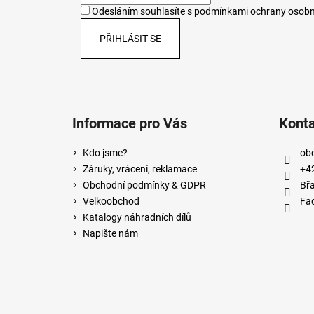
í
Odesláním souhlasíte s
podmínkami ochrany osobn
PŘIHLÁSIT SE
Informace pro Vás
Kont
Kdo jsme?
ob
Záruky, vrácení, reklamace
+4
Obchodní podmínky & GDPR
Břa
Velkoobchod
Fa
Katalogy náhradních dílů
Napište nám