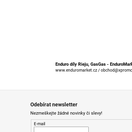
Enduro díly Rieju, GasGas - EnduroMar
www.enduromarket.cz / obchod@xpromoto
Z
á
Odebírat newsletter
p
Nezmeškejte žádné novinky či slevy!
a
t
E-mail