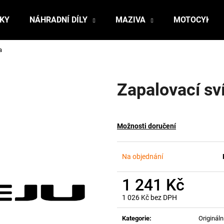
ŇKY
NÁHRADNÍ DÍLY
MAZIVA
MOTOCYKLY
a
Co potřebujete najít?
Zapalovací sv
HLEDAT
Možnosti doručení
Doporučujeme
Na objednání
1 241 Kč
1 026 Kč bez DPH
Měrná
cena:
Kategorie
:
Originální