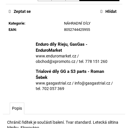
č
u
Zeptat se
Hlídat
j
e
Kategorie
:
NÁHRADNÍ DÍLY
m
EAN
:
8052744425955
e
Enduro díly Rieju, GasGas -
EnduroMarket
www.enduromarket.cz /
obchod@xpromoto.cz / tel. 778 151 260
Trialové díly GG a S3 parts - Roman
Šebek
www.gasgastrial.cz / info@gasgastrial.cz /
tel. 702 057 369
Popis
Chránič řidítek je součástí balení. Tvar standard. Letecká slitina
hliníku. Eloxováno.