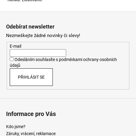
Z
á
Odebírat newsletter
p
Nezmeškejte žádné novinky či slevy!
a
t
E-mail
í
Odesláním souhlasíte s
podmínkami ochrany osobních
údajů
PŘIHLÁSIT SE
Informace pro Vás
Kdo jsme?
Záruky, vrácení, reklamace