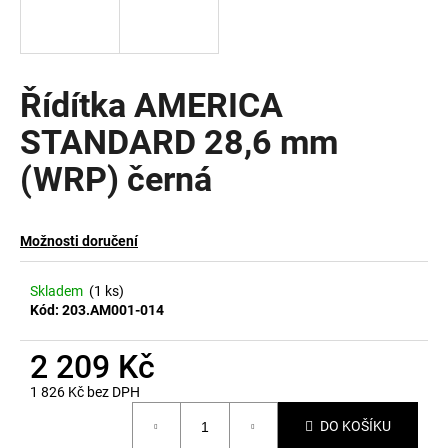
a
j
í
Řídítka AMERICA
t
?
STANDARD 28,6 mm
(WRP) černá
HLEDAT
Možnosti doručení
Skladem
(1 ks)
Kód:
203.AM001-014
D
o
2 209 Kč
p
o
1 826 Kč bez DPH
r
Měrná
u
DO KOŠÍKU
cena: