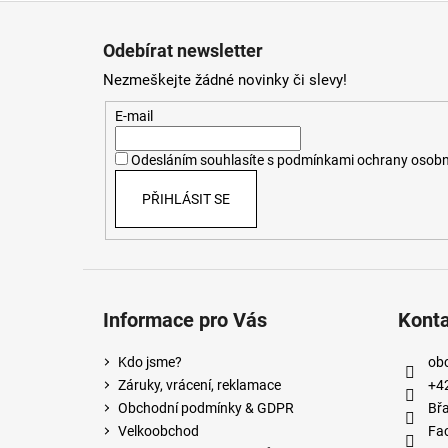
Z
á
Odebírat newsletter
p
Nezmeškejte žádné novinky či slevy!
a
t
E-mail
í
Odesláním souhlasíte s
podmínkami ochrany osobn
PŘIHLÁSIT SE
Informace pro Vás
Kont
Kdo jsme?
ob
Záruky, vrácení, reklamace
+4
Obchodní podmínky & GDPR
Břa
Velkoobchod
Fa