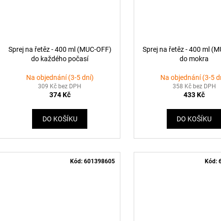
Sprej na řetěz - 400 ml (MUC-OFF)
Sprej na řetěz - 400 ml (
do každého počasí
do mokra
Na objednání (3-5 dní)
Na objednání (3-5 d
309 Kč bez DPH
358 Kč bez DPH
374 Kč
433 Kč
DO KOŠÍKU
DO KOŠÍKU
Kód:
601398605
Kód: