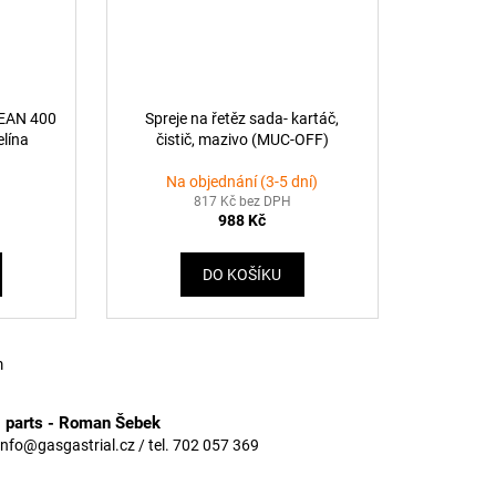
LEAN 400
Spreje na řetěz sada- kartáč,
elína
čistič, mazivo (MUC-OFF)
Na objednání (3-5 dní)
817 Kč bez DPH
988 Kč
DO KOŠÍKU
m
3 parts - Roman Šebek
info@gasgastrial.cz / tel. 702 057 369