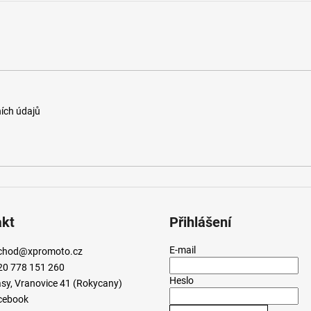
a
c
í
p
r
v
k
y
ích údajů
v
ý
p
i
s
u
akt
Přihlášení
E-mail
chod
@
xpromoto.cz
20 778 151 260
Heslo
sy, Vranovice 41 (Rokycany)
cebook