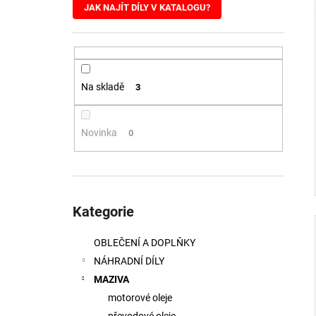
JAK NAJÍT DÍLY V KATALOGU?
l
Na skladě
3
Novinka
0
Přeskočit
kategorie
Kategorie
OBLEČENÍ A DOPLŇKY
NÁHRADNÍ DÍLY
MAZIVA
motorové oleje
převodové oleje