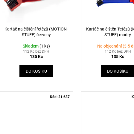
r
u
o
k
d
t
u
ů
Kartáč na čištění řetězů (MOTION-
Kartáč na čištění řetězů
k
STUFF) červený
STUFF) modrý
t
Skladem
(1 ks)
Na objednání (3-5 d
ů
112 Kč bez DPH
112 Kč bez DPH
135 Kč
135 Kč
DO KOŠÍKU
DO KOŠÍKU
Kód:
21.637
K