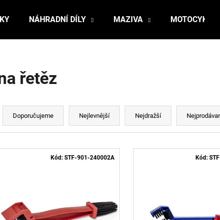
ŇKY
NÁHRADNÍ DÍLY
MAZIVA
MOTOCYKLY
Co potřebujete najít?
na řetěz
HLEDAT
Ř
a
Doporučujeme
Nejlevnější
Nejdražší
Nejprodávan
z
Doporučujeme
e
V
n
ý
Kód:
STF-901-240002A
Kód:
STF
í
p
p
r
s
o
p
d