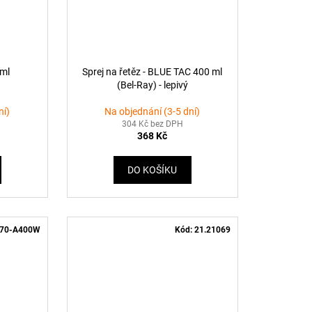
 ml
Sprej na řetěz - BLUE TAC 400 ml
(Bel-Ray) - lepivý
ní)
Na objednání (3-5 dní)
304 Kč bez DPH
368 Kč
DO KOŠÍKU
70-A400W
Kód:
21.21069