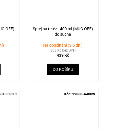
MUC-OFF)
Sprej na řetěz - 400 ml (MUC-OFF)
do sucha
ní)
Na objednání (3-5 dní)
363 Kč bez DPH
439 Kč
DO KOŠÍKU
601398919
Kód:
99060-A400W