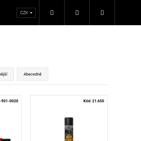
Hledat
Přihlášení
Nákupní
CZK
košík
ější
Abecedně
-901-0020
Kód:
21.650