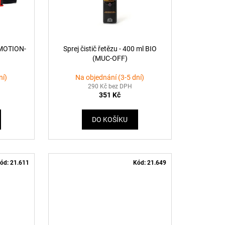
 (MOTION-
Sprej čistič řetězu - 400 ml BIO
(MUC-OFF)
ní)
Na objednání (3-5 dní)
290 Kč bez DPH
351 Kč
DO KOŠÍKU
ód:
21.611
Kód:
21.649