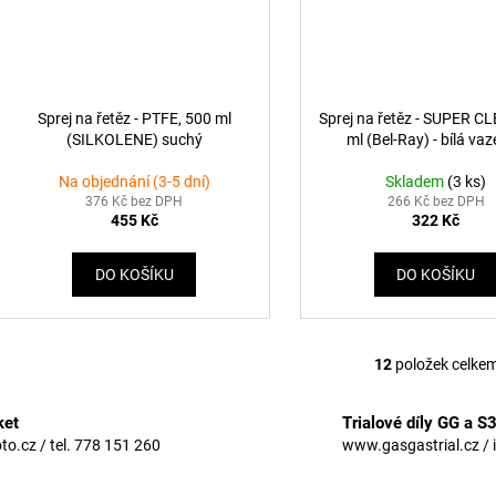
Sprej na řetěz - PTFE, 500 ml
Sprej na řetěz - SUPER C
(SILKOLENE) suchý
ml (Bel-Ray) - bílá vaz
Na objednání (3-5 dní)
Skladem
(3 ks)
376 Kč bez DPH
266 Kč bez DPH
455 Kč
322 Kč
DO KOŠÍKU
DO KOŠÍKU
12
položek celke
O
v
l
ket
Trialové díly GG a S
á
.cz / tel. 778 151 260
www.gasgastrial.cz / 
d