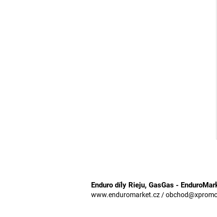
Enduro díly Rieju, GasGas - EnduroMar
www.enduromarket.cz / obchod@xpromoto