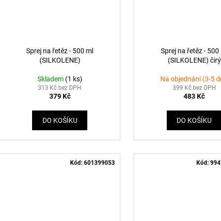
Sprej na řetěz - 500 ml
Sprej na řetěz - 500
(SILKOLENE)
(SILKOLENE) čirý
Skladem
(1 ks)
Na objednání (3-5 d
313 Kč bez DPH
399 Kč bez DPH
379 Kč
483 Kč
DO KOŠÍKU
DO KOŠÍKU
Kód:
601399053
Kód:
994