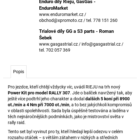
č
Enduro díly Rieju, GasGas -
u
EnduroMarket
j
www.enduromarket.cz /
obchod@xpromoto.cz / tel. 778 151 260
e
m
Trialové díly GG a S3 parts - Roman
e
Šebek
www.gasgastrial.cz / info@gasgastrial.cz /
tel. 702 057 369
Popis
Pro jezdce, kteří chtějí vždycky víc, uvádí RIEJU na trh nový
Power Kit pro model RALLY 307
. Jde o balíček navržený tak, aby
ještě více podtrhl jeho charakter a dodal
dalších 5 koní při 8900
ot./min a 4 Nm při 7000 ot./min
, a to bez jakýchkoli kompromisů
v oblasti spolehlivosti. Sada byla úspěšně testována a laděna v
těch nejnáročnějších podmínkách, jako je mistrovství světa v
rally raid.
Tento set byl vyvinut pro ty, kteří hledají lepší odezvu v celém
rozsahu otáček – s větším zátahem v nízkých a středních