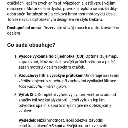
otáčkách, lepším zrychlením při výjezdech a ještě vzrušivějším
maximem. Motorka lépe dýchá, provozní teplota se snížila díky
odstranění katalyzátorů a celková hmotnost motocyklu klesla.
To vše navíc s čistokrevným designem ve stylu Dakaru.
Dostupné od února.
Rezervujte si svůj kousek u autorizovaného
dealera.
Co sada obsahuje?
Vysoce výkonná řídicí jednotka (CDI)
Optimalizuje mapu
zapalování, čímž nabízí dravější průběh výkonu a plnější
zátah motoru v celém spektru otáček.
Vzduchový filtr s vysokým průtokem
Umožňuje nasávání
většího objemu vzduchu při zachování vynikající filtrace.
Více vzduchu = větší výkon.
Výfuk IXIL
Kompletní výfukový systém včetně svodu od
značky Ixil bez katalyzátorů. Lehčí výfuk s lepším
odvodem spalin a sportovnějším (ale ne obtěžujícím)
zvukem.
Výsledek:
Nižší hmotnost, lepší odezva, závodní
estetika a hlavně
+5 koní
a živější motorka v každé