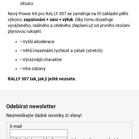
situaci.
Nový Power Kit pro RALLY 307 se zaměřuje na tři základní pilíře
výkonu:
zapalování + sání + výfuk
. Díky tomu dosahuje
vyváženého, reálného a citelného zlepšení už od prvního otočení
plynovou rukojetí.
• Vyšší akcelerace
• Větší maximální rychlost a zátah (stretch)
• Výraznější charakter
• Více zábavy
RALLY 307 tak, jak ji ještě neznáte.
Z
á
Odebírat newsletter
p
Nezmeškejte žádné novinky či slevy!
a
t
E-mail
í