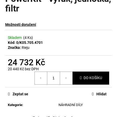
filtr
a
j
í
Možnosti doručení
t
?
Skladem
(4 Ks)
Kód:
0/K05.705.4701
Značka:
Rieju
24 732 Kč
HLEDAT
20 440 Kč bez DPH
Měrná
DO KOŠÍKU
cena:
D
o
p
Zeptat se
Hlídat
o
Kategorie
:
NÁHRADNÍ DÍLY
r
u