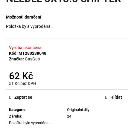
a
j
Možnosti doručení
í
Položka byla vyprodána…
t
?
Výroba ukončena
Kód:
MT280238048
Značka:
GasGas
HLEDAT
62 Kč
51 Kč bez DPH
Měrná
D
cena:
Zeptat se
Hlídat
o
p
Kategorie
:
Originální díly
o
Záruka
:
24
r
Položka byla vyprodána…
u