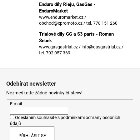
č
Enduro díly Rieju, GasGas -
u
EnduroMarket
j
www.enduromarket.cz /
e
obchod@xpromoto.cz / tel. 778 151 260
m
Trialové díly GG a S3 parts - Roman
e
Šebek
www.gasgastrial.cz / info@gasgastrial.cz /
tel. 702 057 369
Z
á
Odebírat newsletter
p
Nezmeškejte žádné novinky či slevy!
a
t
E-mail
í
Odesláním souhlasíte s
podmínkami ochrany osobních
údajů
PŘIHLÁSIT SE