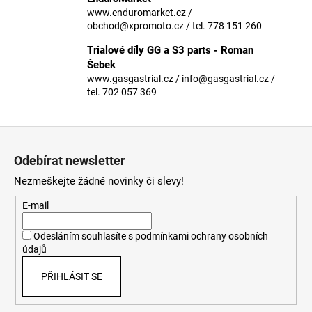
č
www.enduromarket.cz /
u
obchod@xpromoto.cz / tel. 778 151 260
j
e
Trialové díly GG a S3 parts - Roman
m
Šebek
e
www.gasgastrial.cz / info@gasgastrial.cz /
tel. 702 057 369
Z
á
Odebírat newsletter
p
Nezmeškejte žádné novinky či slevy!
a
t
E-mail
í
Odesláním souhlasíte s
podmínkami ochrany osobních
údajů
PŘIHLÁSIT SE