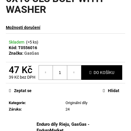
WASHER
a
j
í
Možnosti doručení
t
?
Skladem
(>5 ks)
Kód:
T0556016
Značka:
GasGas
47 Kč
HLEDAT
DO KOŠÍKU
39 Kč bez DPH
Měrná
cena:
Zeptat se
Hlídat
D
o
Kategorie
:
Originální díly
p
Záruka
:
24
o
r
Enduro díly Rieju, GasGas -
u
EnduroMarket