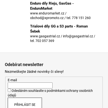
č
Enduro díly Rieju, GasGas -
u
EnduroMarket
j
www.enduromarket.cz /
e
obchod@xpromoto.cz / tel. 778 151 260
m
Trialové díly GG a S3 parts - Roman
e
Šebek
www.gasgastrial.cz / info@gasgastrial.cz /
tel. 702 057 369
Z
á
Odebírat newsletter
p
Nezmeškejte žádné novinky či slevy!
a
t
E-mail
í
Odesláním souhlasíte s
podmínkami ochrany osobních
údajů
PŘIHLÁSIT SE