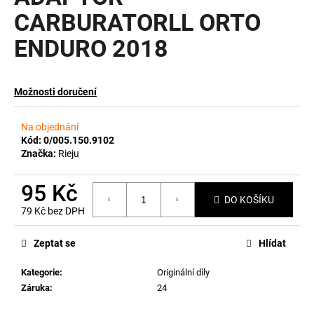
CARBURATORLL ORTO
a
j
ENDURO 2018
í
t
?
Možnosti doručení
Na objednání
Kód:
0/005.150.9102
Značka:
Rieju
HLEDAT
95 Kč
DO KOŠÍKU
79 Kč bez DPH
D
Měrná
o
cena:
Zeptat se
Hlídat
p
o
Kategorie
:
Originální díly
r
Záruka
:
24
u