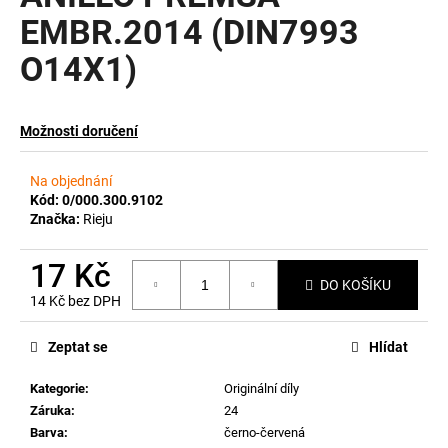
EMBR.2014 (DIN7993
a
j
O14X1)
í
t
?
Možnosti doručení
Na objednání
Kód:
0/000.300.9102
Značka:
Rieju
HLEDAT
17 Kč
DO KOŠÍKU
14 Kč bez DPH
D
Měrná
o
cena:
Zeptat se
Hlídat
p
o
Kategorie
:
Originální díly
r
Záruka
:
24
u
Barva
:
černo-červená