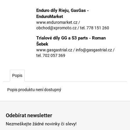
č
u
Enduro díly Rieju, GasGas -
j
EnduroMarket
e
www.enduromarket.cz /
m
obchod@xpromoto.cz / tel. 778 151 260
e
Trialové díly GG a S3 parts - Roman
Šebek
www.gasgastrial.cz / info@gasgastrial.cz /
tel. 702 057 369
Popis
Popis produktu není dostupný
Z
á
Odebírat newsletter
p
Nezmeškejte žádné novinky či slevy!
a