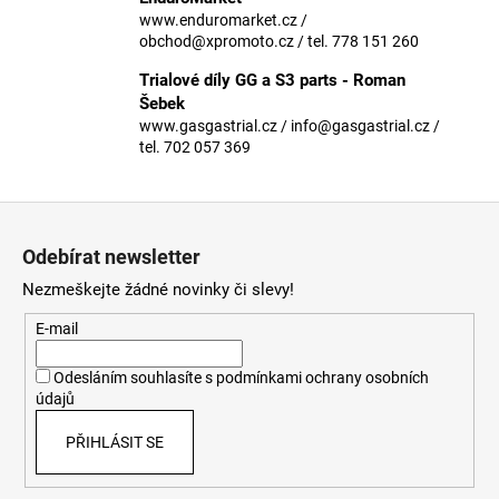
č
www.enduromarket.cz /
u
obchod@xpromoto.cz / tel. 778 151 260
j
e
Trialové díly GG a S3 parts - Roman
m
Šebek
e
www.gasgastrial.cz / info@gasgastrial.cz /
tel. 702 057 369
Z
á
Odebírat newsletter
p
Nezmeškejte žádné novinky či slevy!
a
t
E-mail
í
Odesláním souhlasíte s
podmínkami ochrany osobních
údajů
PŘIHLÁSIT SE