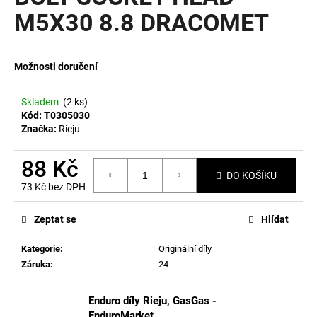
M5X30 8.8 DRACOMET
a
j
í
Možnosti doručení
t
?
Skladem
(2 ks)
Kód:
T0305030
Značka:
Rieju
88 Kč
HLEDAT
DO KOŠÍKU
73 Kč bez DPH
Měrná
cena:
Zeptat se
Hlídat
D
o
Kategorie
:
Originální díly
p
Záruka
:
24
o
r
Enduro díly Rieju, GasGas -
u
EnduroMarket