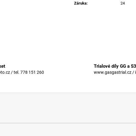
Záruka
:
24
ket
Trialové díly GG a S
.cz / tel. 778 151 260
www.gasgastrial.cz / 