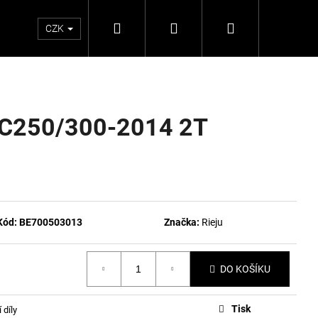
Hledat
Přihlášení
Nákupní
CZK
košík
 EC250/300-2014 2T
Kód:
BE700503013
Značka:
Rieju
DO KOŠÍKU
Tisk
 díly