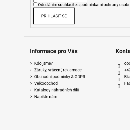
í
Odesláním souhlasíte s
podmínkami ochrany osobn
PŘIHLÁSIT SE
Informace pro Vás
Kont
Kdo jsme?
ob
Záruky, vrácení, reklamace
+4
Obchodní podmínky & GDPR
Břa
Velkoobchod
Fa
Katalogy náhradních dílů
Napište nám