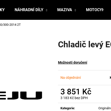
ŇKY
NÁHRADNÍ DÍLY
MAZIVA
MOTOCYKLY
50/300-2014 2T
Co potřebujete najít?
Chladič levý
HLEDAT
Možnosti doručení
Doporučujeme
Na objednání
3 851 Kč
3 183 Kč bez DPH
Měrná
cena:
Kategorie
:
Originální