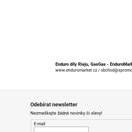
Enduro díly Rieju, GasGas - EnduroMar
www.enduromarket.cz / obchod@xpromoto
Z
á
Odebírat newsletter
p
Nezmeškejte žádné novinky či slevy!
a
t
E-mail