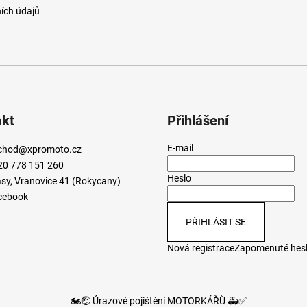
ích údajů
akt
Přihlášení
E-mail
chod
@
xpromoto.cz
20 778 151 260
Heslo
sy, Vranovice 41 (Rokycany)
cebook
PŘIHLÁSIT SE
Nová registrace
Zapomenuté hes
🏍️🤕 Úrazové pojištění MOTORKÁŘŮ 🚑✅