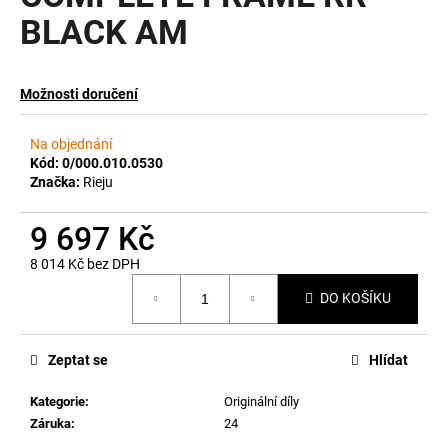
BLACK AM
a
j
í
Možnosti doručení
t
?
Na objednání
Kód:
0/000.010.0530
Značka:
Rieju
9 697 Kč
HLEDAT
8 014 Kč bez DPH
Měrná
DO KOŠÍKU
cena:
D
o
p
Zeptat se
Hlídat
o
Kategorie
:
Originální díly
r
Záruka
:
24
u