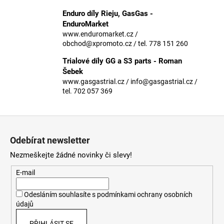
č
u
Enduro díly Rieju, GasGas -
j
EnduroMarket
e
www.enduromarket.cz /
obchod@xpromoto.cz / tel. 778 151 260
m
e
Trialové díly GG a S3 parts - Roman
Šebek
www.gasgastrial.cz / info@gasgastrial.cz /
tel. 702 057 369
Z
á
Odebírat newsletter
p
Nezmeškejte žádné novinky či slevy!
a
t
E-mail
í
Odesláním souhlasíte s
podmínkami ochrany osobních
údajů
PŘIHLÁSIT SE