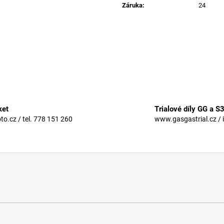
Záruka
:
24
ket
Trialové díly GG a S
.cz / tel. 778 151 260
www.gasgastrial.cz / 