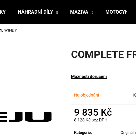
ŇKY
NÁHRADNÍ DÍLY
MAZIVA
MOTOCYKLY
ME WINDY
Co potřebujete najít?
COMPLETE F
HLEDAT
Možnosti doručení
Doporučujeme
Na objednání
K
9 835 Kč
8 128 Kč bez DPH
Měrná
cena:
Kategorie
:
Originální