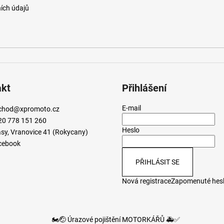
ích údajů
akt
Přihlášení
E-mail
chod
@
xpromoto.cz
20 778 151 260
Heslo
sy, Vranovice 41 (Rokycany)
cebook
PŘIHLÁSIT SE
Nová registrace
Zapomenuté hes
🏍️🤕 Úrazové pojištění MOTORKÁŘŮ 🚑✅