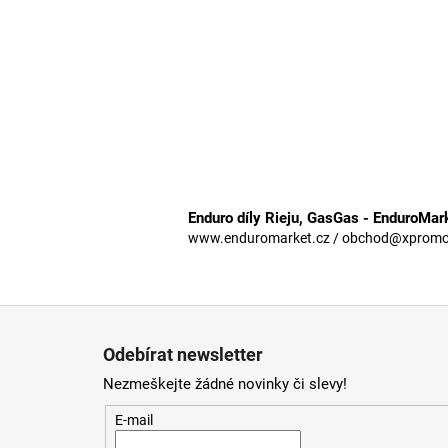
Enduro díly Rieju, GasGas - EnduroMar
www.enduromarket.cz / obchod@xpromoto
Z
á
Odebírat newsletter
p
Nezmeškejte žádné novinky či slevy!
a
t
E-mail