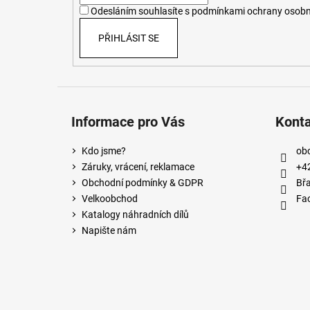
í
Odesláním souhlasíte s
podmínkami ochrany osobn
PŘIHLÁSIT SE
Informace pro Vás
Kont
Kdo jsme?
ob
Záruky, vrácení, reklamace
+4
Obchodní podmínky & GDPR
Břa
Velkoobchod
Fa
Katalogy náhradních dílů
Napište nám