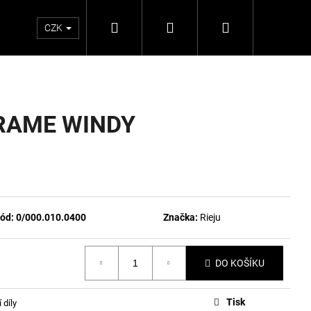
Hledat
Přihlášení
Nákupní
CZK
košík
RAME WINDY
ód:
0/000.010.0400
Značka:
Rieju
DO KOŠÍKU
Tisk
 díly