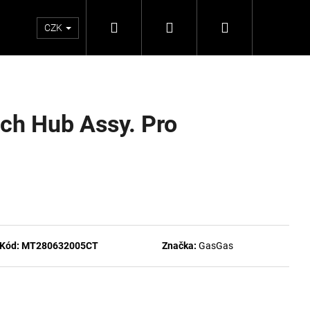
Hledat
Přihlášení
Nákupní
CZK
košík
ch Hub Assy. Pro
Kód:
MT280632005CT
Značka:
GasGas