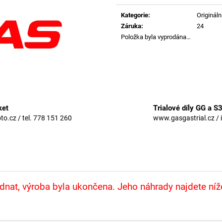
Měrná
cena:
Kategorie
:
Originální
Záruka
:
24
Položka byla vyprodána…
ket
Trialové díly GG a S
.cz / tel. 778 151 260
www.gasgastrial.cz / 
nat, výroba byla ukončena. Jeho náhrady najdete ní