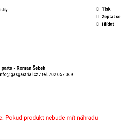
Tisk
 díly
Zeptat se
Hlídat
3 parts - Roman Šebek
info@gasgastrial.cz / tel. 702 057 369
že. Pokud produkt nebude mít náhradu