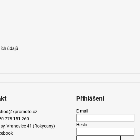
ích údajů
akt
Přihlášení
E-mail
chod
@
xpromoto.cz
20 778 151 260
Heslo
sy, Vranovice 41 (Rokycany)
cebook