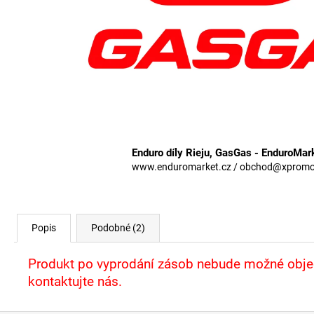
Enduro díly Rieju, GasGas - EnduroMar
www.enduromarket.cz / obchod@xpromoto
Popis
Podobné (2)
Produkt po vyprodání zásob nebude možné objed
kontaktujte nás.