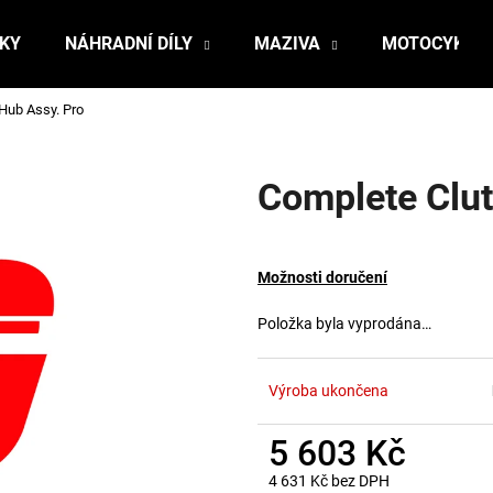
ŇKY
NÁHRADNÍ DÍLY
MAZIVA
MOTOCYKLY
Hub Assy. Pro
Co potřebujete najít?
Complete Clut
HLEDAT
Možnosti doručení
Doporučujeme
Položka byla vyprodána…
Výroba ukončena
5 603 Kč
4 631 Kč bez DPH