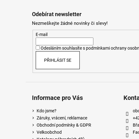
Z
á
Odebírat newsletter
p
Nezmeškejte žádné novinky či slevy!
a
t
E-mail
í
Odesláním souhlasíte s
podmínkami ochrany osobn
PŘIHLÁSIT SE
Informace pro Vás
Kont
Kdo jsme?
ob
Záruky, vrácení, reklamace
+4
Obchodní podmínky & GDPR
Břa
Velkoobchod
Fa