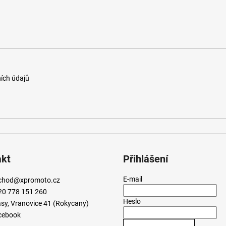
ích údajů
akt
Přihlášení
E-mail
chod
@
xpromoto.cz
20 778 151 260
Heslo
sy, Vranovice 41 (Rokycany)
cebook