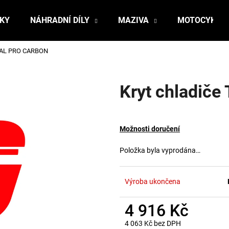
ŇKY
NÁHRADNÍ DÍLY
MAZIVA
MOTOCYKLY
RIAL PRO CARBON
Co potřebujete najít?
Kryt chladič
HLEDAT
Možnosti doručení
Doporučujeme
Položka byla vyprodána…
Výroba ukončena
4 916 Kč
4 063 Kč bez DPH