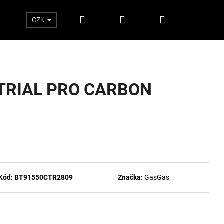
Hledat
Přihlášení
Nákupní
CZK
košík
e TRIAL PRO CARBON
Kód:
BT91550CTR2809
Značka:
GasGas