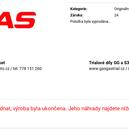
Měrná
cena:
Kategorie
:
Originální
Záruka
:
24
Položka byla vyprodána…
ket
Trialové díly GG a S
.cz / tel. 778 151 260
www.gasgastrial.cz / 
nat, výroba byla ukončena. Jeho náhrady najdete ní