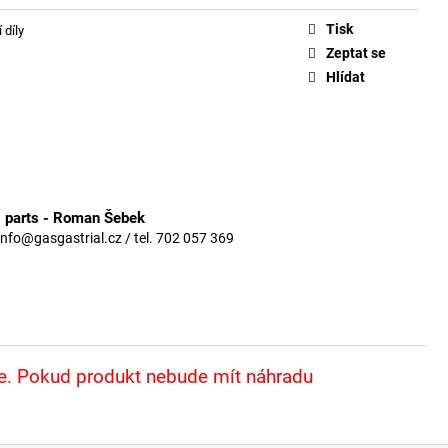
Tisk
 díly
Zeptat se
Hlídat
3 parts - Roman Šebek
info@gasgastrial.cz / tel. 702 057 369
že. Pokud produkt nebude mít náhradu