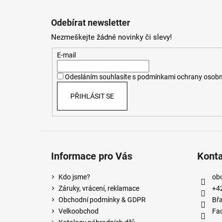
Z
á
Odebírat newsletter
p
Nezmeškejte žádné novinky či slevy!
a
t
E-mail
í
Odesláním souhlasíte s
podmínkami ochrany osobn
PŘIHLÁSIT SE
Informace pro Vás
Kont
Kdo jsme?
ob
Záruky, vrácení, reklamace
+4
Obchodní podmínky & GDPR
Břa
Velkoobchod
Fa