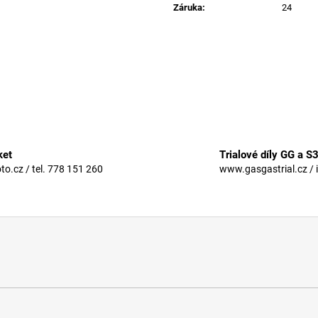
Záruka
:
24
ket
Trialové díly GG a S
.cz / tel. 778 151 260
www.gasgastrial.cz / 