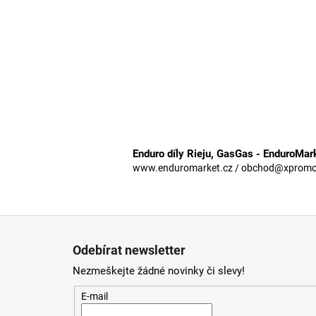
Enduro díly Rieju, GasGas - EnduroMar
www.enduromarket.cz / obchod@xpromoto
Z
á
Odebírat newsletter
p
Nezmeškejte žádné novinky či slevy!
a
t
E-mail