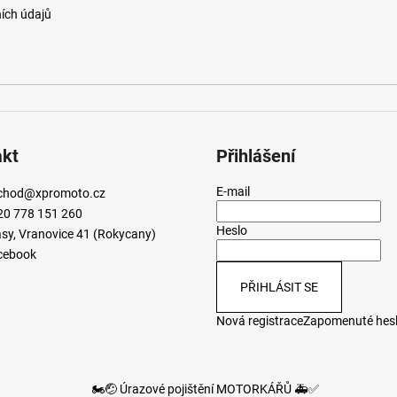
ích údajů
akt
Přihlášení
E-mail
chod
@
xpromoto.cz
20 778 151 260
Heslo
sy, Vranovice 41 (Rokycany)
cebook
PŘIHLÁSIT SE
Nová registrace
Zapomenuté hes
🏍️🤕 Úrazové pojištění MOTORKÁŘŮ 🚑✅