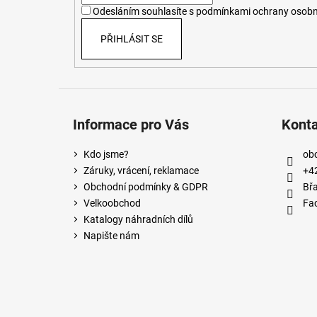
í
Odesláním souhlasíte s
podmínkami ochrany osobn
PŘIHLÁSIT SE
Informace pro Vás
Kont
Kdo jsme?
ob
Záruky, vrácení, reklamace
+4
Obchodní podmínky & GDPR
Břa
Velkoobchod
Fa
Katalogy náhradních dílů
Napište nám