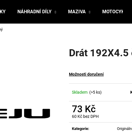
ŇKY
NÁHRADNÍ DÍLY
MAZIVA
MOTOCYKLY
ný
Co potřebujete najít?
Drát 192X4.5 
HLEDAT
Možnosti doručení
Doporučujeme
Skladem
(>5 ks)
73 Kč
60 Kč bez DPH
Měrná
cena:
Kategorie
:
Originální