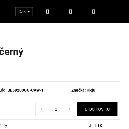
Hledat
Přihlášení
Nákupní
CZK
košík
černý
Kód:
BE59200GG-CAW-1
Značka:
Rieju
DO KOŠÍKU
Tisk
 díly