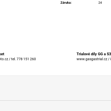
Záruka
:
24
ket
Trialové díly GG a S
.cz / tel. 778 151 260
www.gasgastrial.cz / 