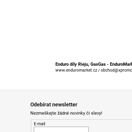
Enduro díly Rieju, GasGas - EnduroMar
www.enduromarket.cz / obchod@xpromoto
Z
á
Odebírat newsletter
p
Nezmeškejte žádné novinky či slevy!
a
t
E-mail