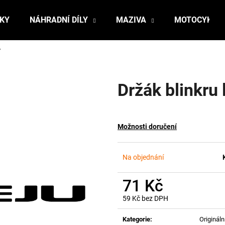
ŇKY
NÁHRADNÍ DÍLY
MAZIVA
MOTOCYKLY
ý
Co potřebujete najít?
Držák blinkru 
HLEDAT
Možnosti doručení
Doporučujeme
Na objednání
71 Kč
59 Kč bez DPH
Měrná
cena:
Kategorie
:
Originální