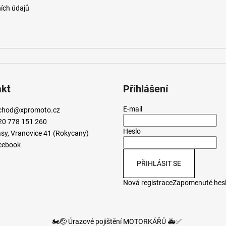
ích údajů
akt
Přihlášení
E-mail
chod
@
xpromoto.cz
20 778 151 260
Heslo
sy, Vranovice 41 (Rokycany)
cebook
PŘIHLÁSIT SE
Nová registrace
Zapomenuté hes
🏍️🤕 Úrazové pojištění MOTORKÁŘŮ 🚑✅