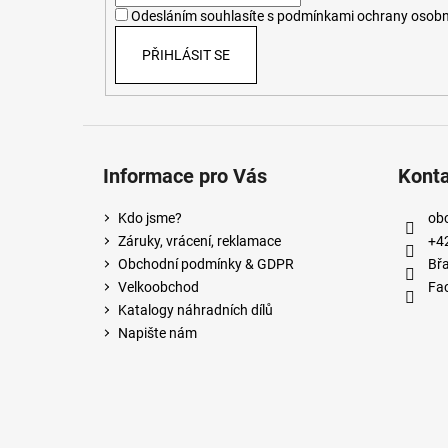
í
Odesláním souhlasíte s
podmínkami ochrany osobn
PŘIHLÁSIT SE
Informace pro Vás
Kont
Kdo jsme?
ob
Záruky, vrácení, reklamace
+4
Obchodní podmínky & GDPR
Břa
Velkoobchod
Fa
Katalogy náhradních dílů
Napište nám