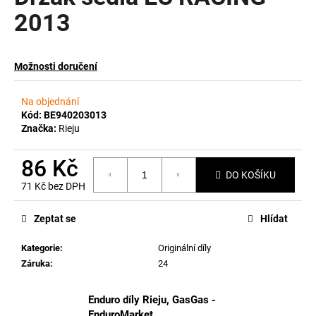
2013
a
j
í
Možnosti doručení
t
?
Na objednání
Kód:
BE940203013
Značka:
Rieju
86 Kč
HLEDAT
DO KOŠÍKU
71 Kč bez DPH
Měrná
cena:
Zeptat se
Hlídat
D
o
Kategorie
:
Originální díly
p
Záruka
:
24
o
r
Enduro díly Rieju, GasGas -
u
EnduroMarket