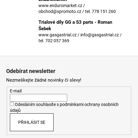
č
www.enduromarket.cz /
u
obchod@xpromoto.cz / tel. 778 151 260
j
e
Trialové díly GG a S3 parts - Roman
m
Šebek
e
www.gasgastrial.cz / info@gasgastrial.cz /
tel. 702 057 369
Z
á
Odebírat newsletter
p
Nezmeškejte žádné novinky či slevy!
a
t
E-mail
í
Odesláním souhlasíte s
podmínkami ochrany osobních
údajů
PŘIHLÁSIT SE