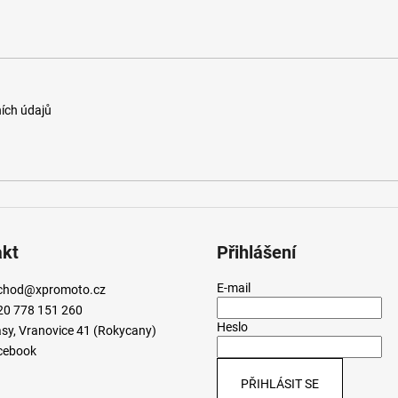
ích údajů
akt
Přihlášení
E-mail
chod
@
xpromoto.cz
20 778 151 260
Heslo
sy, Vranovice 41 (Rokycany)
cebook
PŘIHLÁSIT SE