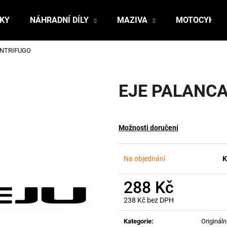
ŇKY
NÁHRADNÍ DÍLY
MAZIVA
MOTOCYKLY
ENTRIFUGO
Co potřebujete najít?
EJE PALANC
HLEDAT
Možnosti doručení
Doporučujeme
Na objednání
K
288 Kč
238 Kč bez DPH
Měrná
cena:
Kategorie
:
Originální