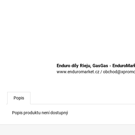
Enduro díly Rieju, GasGas - EnduroMar
www.enduromarket.cz / obchod@xpromoto
Popis
Popis produktu není dostupný
Z