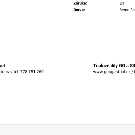
Záruka
:
24
Barva
:
černo-če
ket
Trialové díly GG a S
.cz / tel. 778 151 260
www.gasgastrial.cz / 