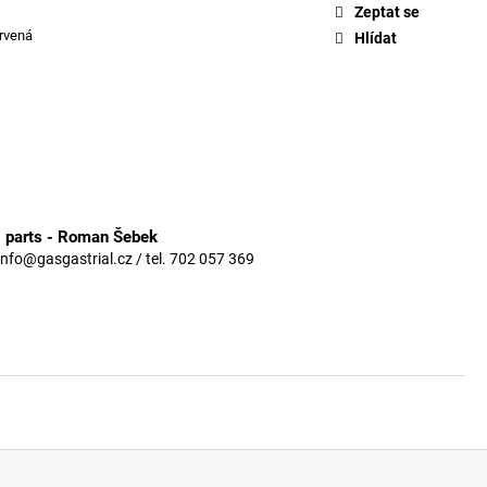
Zeptat se
rvená
Hlídat
3 parts - Roman Šebek
info@gasgastrial.cz / tel. 702 057 369