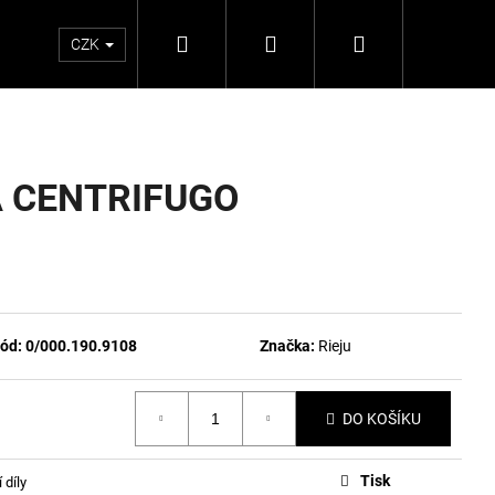
Hledat
Přihlášení
Nákupní
CZK
košík
A CENTRIFUGO
ód:
0/000.190.9108
Značka:
Rieju
DO KOŠÍKU
Tisk
 díly