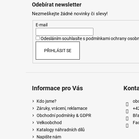
á
Odebírat newsletter
p
Nezmeškejte žádné novinky či slevy!
a
t
E-mail
í
Odesláním souhlasíte s
podmínkami ochrany osobn
PŘIHLÁSIT SE
Informace pro Vás
Kont
Kdo jsme?
ob
Záruky, vrácení, reklamace
+4
Obchodní podmínky & GDPR
Břa
Velkoobchod
Fa
Katalogy náhradních dílů
Napište nám