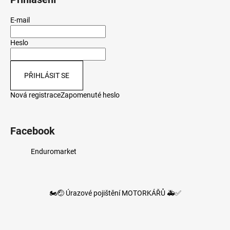
E-mail
Heslo
PŘIHLÁSIT SE
Nová registrace
Zapomenuté heslo
Facebook
Enduromarket
🏍️🤕 Úrazové pojištění MOTORKÁŘŮ 🚑✅