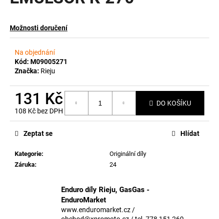
a
j
Možnosti doručení
í
t
Na objednání
?
Kód:
M09005271
Značka:
Rieju
131 Kč
DO KOŠÍKU
108 Kč bez DPH
HLEDAT
Měrná
cena:
Zeptat se
Hlídat
Kategorie
:
Originální díly
D
Záruka
:
24
o
p
o
Enduro díly Rieju, GasGas -
r
EnduroMarket
u
www.enduromarket.cz /
obchod@xpromoto.cz / tel. 778 151 260