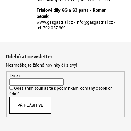
č
u
Trialové díly GG a S3 parts - Roman
j
Šebek
e
www.gasgastrial.cz / info@gasgastrial.cz /
m
tel. 702 057 369
e
Z
á
Odebírat newsletter
p
Nezmeškejte žádné novinky či slevy!
a
t
E-mail
í
Odesláním souhlasíte s
podmínkami ochrany osobních
údajů
PŘIHLÁSIT SE