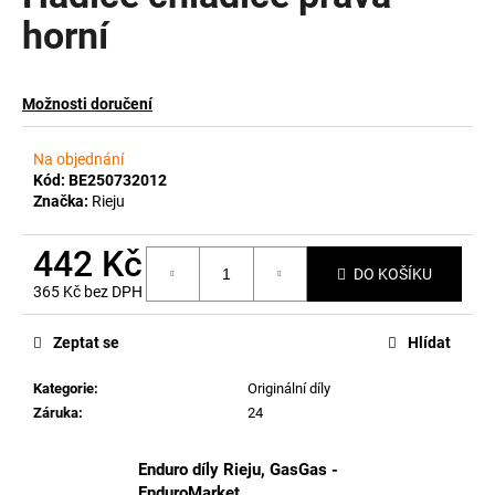
horní
a
j
í
Možnosti doručení
t
?
Na objednání
Kód:
BE250732012
Značka:
Rieju
442 Kč
HLEDAT
DO KOŠÍKU
365 Kč bez DPH
Měrná
cena:
Zeptat se
Hlídat
D
o
Kategorie
:
Originální díly
p
Záruka
:
24
o
r
Enduro díly Rieju, GasGas -
u
EnduroMarket