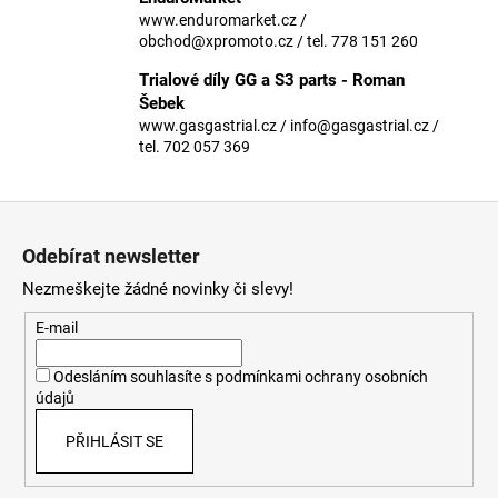
č
www.enduromarket.cz /
u
obchod@xpromoto.cz / tel. 778 151 260
j
e
Trialové díly GG a S3 parts - Roman
m
Šebek
e
www.gasgastrial.cz / info@gasgastrial.cz /
tel. 702 057 369
Z
á
Odebírat newsletter
p
Nezmeškejte žádné novinky či slevy!
a
t
E-mail
í
Odesláním souhlasíte s
podmínkami ochrany osobních
údajů
PŘIHLÁSIT SE