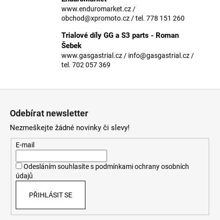
č
www.enduromarket.cz /
u
obchod@xpromoto.cz / tel. 778 151 260
j
e
Trialové díly GG a S3 parts - Roman
m
Šebek
e
www.gasgastrial.cz / info@gasgastrial.cz /
tel. 702 057 369
Z
á
Odebírat newsletter
p
Nezmeškejte žádné novinky či slevy!
a
t
E-mail
í
Odesláním souhlasíte s
podmínkami ochrany osobních
údajů
PŘIHLÁSIT SE