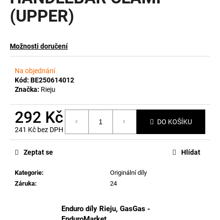
(UPPER)
a
j
í
Možnosti doručení
t
?
Na objednání
Kód:
BE250614012
Značka:
Rieju
292 Kč
HLEDAT
DO KOŠÍKU
241 Kč bez DPH
Měrná
cena:
Zeptat se
Hlídat
D
o
Kategorie
:
Originální díly
p
Záruka
:
24
o
r
Enduro díly Rieju, GasGas -
u
EnduroMarket