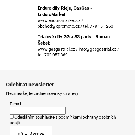
č
u
Enduro díly Rieju, GasGas -
j
EnduroMarket
e
www.enduromarket.cz /
obchod@xpromoto.cz / tel. 778 151 260
m
e
Trialové díly GG a S3 parts - Roman
Šebek
www.gasgastrial.cz / info@gasgastrial.cz /
tel. 702 057 369
Z
á
Odebírat newsletter
p
Nezmeškejte žádné novinky či slevy!
a
t
E-mail
í
Odesláním souhlasíte s
podmínkami ochrany osobních
údajů
PŘIHLÁSIT SE