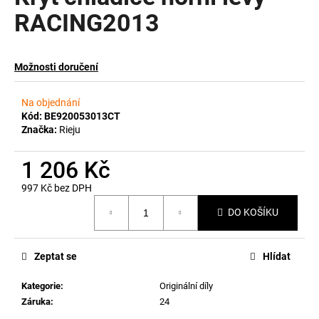
RACING2013
a
j
í
Možnosti doručení
t
?
Na objednání
Kód:
BE920053013CT
Značka:
Rieju
1 206 Kč
HLEDAT
997 Kč bez DPH
Měrná
DO KOŠÍKU
cena:
D
o
p
Zeptat se
Hlídat
o
Kategorie
:
Originální díly
r
Záruka
:
24
u