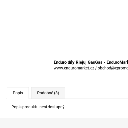
Enduro díly Rieju, GasGas - EnduroMar
www.enduromarket.cz / obchod@xpromoto
Popis
Podobné (3)
Popis produktu není dostupný
Z