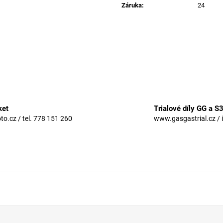
Záruka
:
24
ket
Trialové díly GG a S
.cz / tel. 778 151 260
www.gasgastrial.cz / 