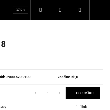
Hledat
Přihlášení
Nákupní
CZK
košík
18
ód:
0/000.620.9100
Značka:
Rieju
DO KOŠÍKU
Tisk
 díly