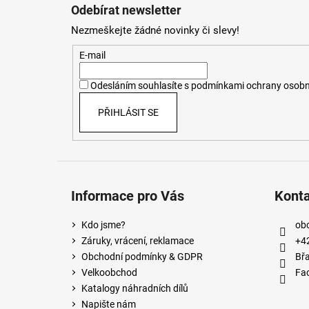
á
Odebírat newsletter
p
Nezmeškejte žádné novinky či slevy!
a
t
E-mail
í
Odesláním souhlasíte s
podmínkami ochrany osobn
PŘIHLÁSIT SE
Informace pro Vás
Kont
Kdo jsme?
ob
Záruky, vrácení, reklamace
+4
Obchodní podmínky & GDPR
Břa
Velkoobchod
Fa
Katalogy náhradních dílů
Napište nám