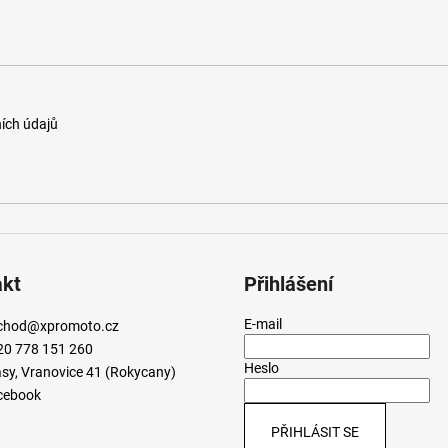
ích údajů
akt
Přihlášení
E-mail
chod
@
xpromoto.cz
20 778 151 260
Heslo
sy, Vranovice 41 (Rokycany)
cebook
PŘIHLÁSIT SE