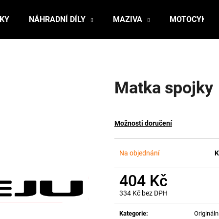
ŇKY
NÁHRADNÍ DÍLY
MAZIVA
MOTOCYKLY
Co potřebujete najít?
Matka spojky
HLEDAT
Možnosti doručení
Doporučujeme
Na objednání
K
404 Kč
334 Kč bez DPH
Měrná
cena:
Kategorie
:
Originální