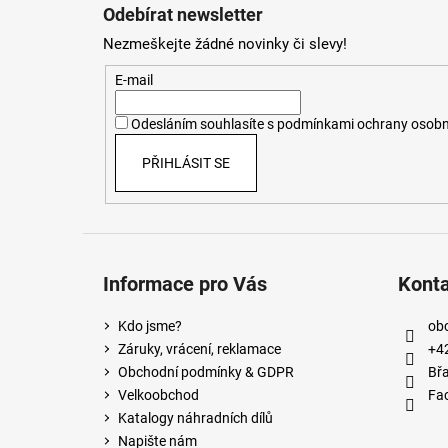
á
Odebírat newsletter
p
Nezmeškejte žádné novinky či slevy!
a
t
E-mail
í
Odesláním souhlasíte s
podmínkami ochrany osobn
PŘIHLÁSIT SE
Informace pro Vás
Kont
Kdo jsme?
ob
Záruky, vrácení, reklamace
+4
Obchodní podmínky & GDPR
Břa
Velkoobchod
Fa
Katalogy náhradních dílů
Napište nám