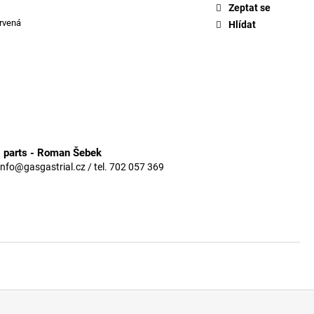
Zeptat se
rvená
Hlídat
3 parts - Roman Šebek
info@gasgastrial.cz / tel. 702 057 369