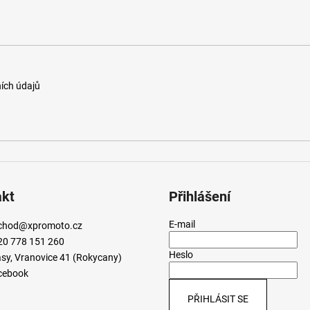
ích údajů
akt
Přihlášení
E-mail
chod
@
xpromoto.cz
20 778 151 260
Heslo
sy, Vranovice 41 (Rokycany)
cebook
PŘIHLÁSIT SE