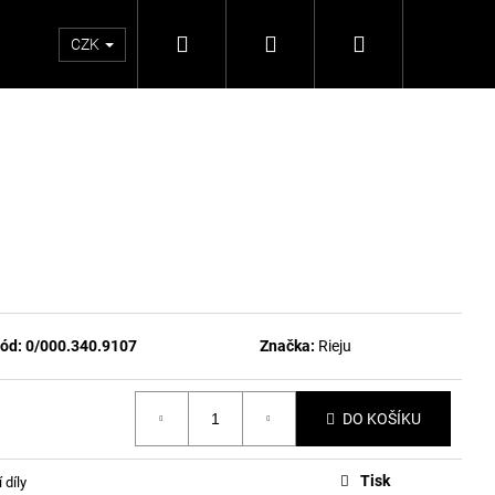
Hledat
Přihlášení
Nákupní
CZK
košík
ód:
0/000.340.9107
Značka:
Rieju
DO KOŠÍKU
Tisk
 díly