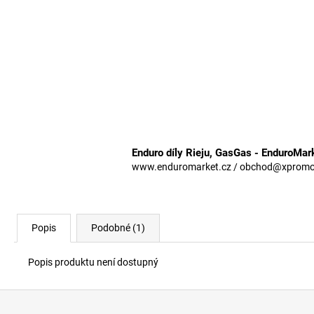
Enduro díly Rieju, GasGas - EnduroMar
www.enduromarket.cz / obchod@xpromoto
Popis
Podobné (1)
Popis produktu není dostupný
Z