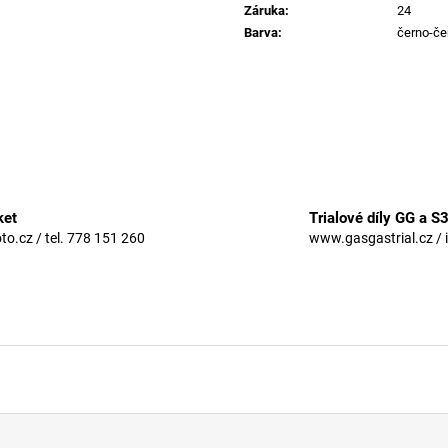
Záruka
:
24
Barva
:
černo-če
ket
Trialové díly GG a S
.cz / tel. 778 151 260
www.gasgastrial.cz / 