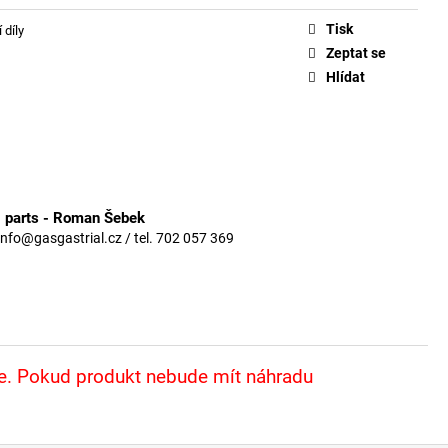
Tisk
 díly
Zeptat se
Hlídat
3 parts - Roman Šebek
info@gasgastrial.cz / tel. 702 057 369
že. Pokud produkt nebude mít náhradu