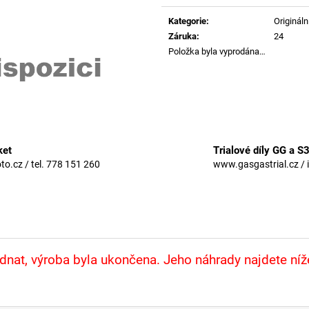
Měrná
cena:
Kategorie
:
Originální
Záruka
:
24
Položka byla vyprodána…
ket
Trialové díly GG a S
.cz / tel. 778 151 260
www.gasgastrial.cz / 
nat, výroba byla ukončena. Jeho náhrady najdete ní