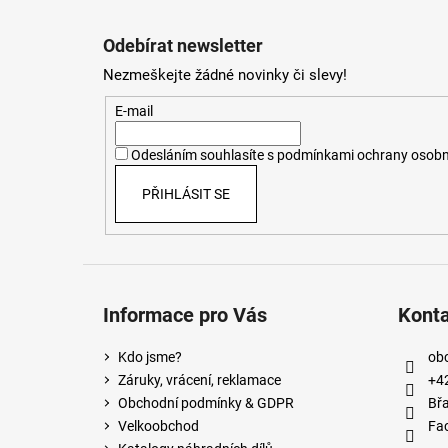
Z
á
Odebírat newsletter
p
Nezmeškejte žádné novinky či slevy!
a
t
E-mail
í
Odesláním souhlasíte s
podmínkami ochrany osobn
PŘIHLÁSIT SE
Informace pro Vás
Kont
Kdo jsme?
ob
Záruky, vrácení, reklamace
+4
Obchodní podmínky & GDPR
Břa
Velkoobchod
Fa