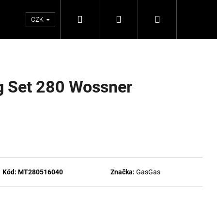
Hledat
Přihlášení
Nákupní
CZK
košík
g Set 280 Wossner
Kód:
MT280516040
Značka:
GasGas