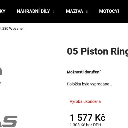
ŇKY
NÁHRADNÍ DÍLY
MAZIVA
MOTOCYKLY
et 280 Wossner
Co potřebujete najít?
05 Piston Rin
HLEDAT
Možnosti doručení
Doporučujeme
Položka byla vyprodána…
Výroba ukončena
1 577 Kč
1 303 Kč bez DPH