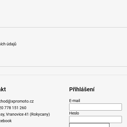
ích údajů
akt
Přihlášení
E-mail
chod
@
xpromoto.cz
20 778 151 260
Heslo
sy, Vranovice 41 (Rokycany)
cebook