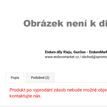
Enduro díly Rieju, GasGas - EnduroMar
www.enduromarket.cz / obchod@xpromoto
Popis
Podobné (2)
Produkt po vyprodání zásob nebude možné objed
kontaktujte nás.