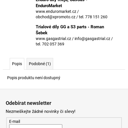
č
EnduroMarket
u
www.enduromarket.cz /
j
obchod@xpromoto.cz / tel. 778 151 260
e
m
Trialové díly GG a S3 parts - Roman
e
Šebek
www.gasgastrial.cz / info@gasgastrial.cz /
tel. 702 057 369
Popis
Podobné (1)
Popis produktu není dostupný
Z
á
Odebírat newsletter
p
Nezmeškejte žádné novinky či slevy!
a
t
E-mail