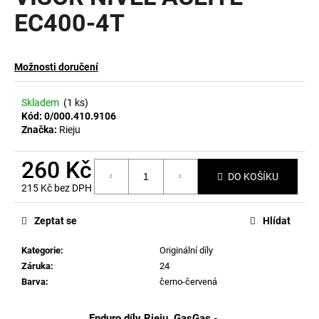
EC400-4T
a
j
í
Možnosti doručení
t
?
Skladem
(1 ks)
Kód:
0/000.410.9106
Značka:
Rieju
260 Kč
HLEDAT
DO KOŠÍKU
215 Kč bez DPH
Měrná
cena:
Zeptat se
Hlídat
D
o
Kategorie
:
Originální díly
p
Záruka
:
24
o
Barva
:
černo-červená
r
u
Enduro díly Rieju, GasGas -