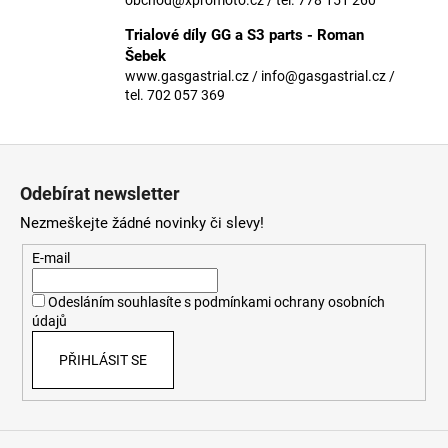
č
u
Trialové díly GG a S3 parts - Roman
j
Šebek
e
www.gasgastrial.cz / info@gasgastrial.cz /
m
tel. 702 057 369
e
Z
á
Odebírat newsletter
p
Nezmeškejte žádné novinky či slevy!
a
t
E-mail
í
Odesláním souhlasíte s
podmínkami ochrany osobních
údajů
PŘIHLÁSIT SE