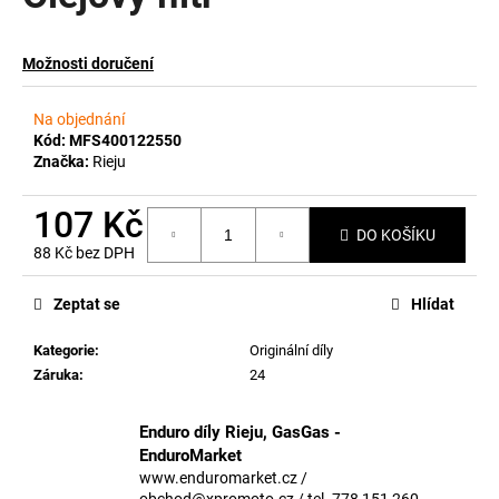
a
j
Možnosti doručení
í
t
Na objednání
?
Kód:
MFS400122550
Značka:
Rieju
107 Kč
DO KOŠÍKU
88 Kč bez DPH
HLEDAT
Měrná
cena:
Zeptat se
Hlídat
Kategorie
:
Originální díly
D
Záruka
:
24
o
p
o
Enduro díly Rieju, GasGas -
r
EnduroMarket
u
www.enduromarket.cz /
obchod@xpromoto.cz / tel. 778 151 260