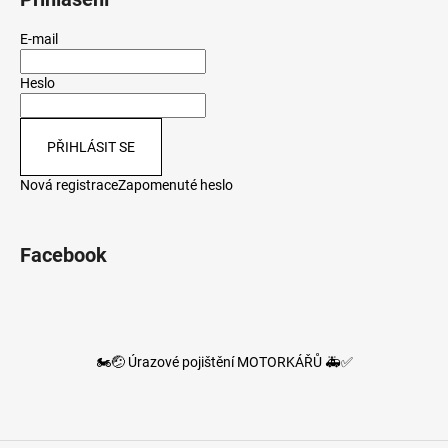
E-mail
Heslo
PŘIHLÁSIT SE
Nová registrace
Zapomenuté heslo
Facebook
🏍️🤕 Úrazové pojištění MOTORKÁŘŮ 🚑✅