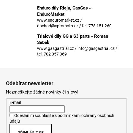
č
u
Enduro díly Rieju, GasGas -
j
EnduroMarket
e
www.enduromarket.cz /
obchod@xpromoto.cz / tel. 778 151 260
m
e
Trialové díly GG a S3 parts - Roman
Šebek
www.gasgastrial.cz / info@gasgastrial.cz /
tel. 702 057 369
Z
á
Odebírat newsletter
p
Nezmeškejte žádné novinky či slevy!
a
t
E-mail
í
Odesláním souhlasíte s
podmínkami ochrany osobních
údajů
PŘIHLÁSIT SE