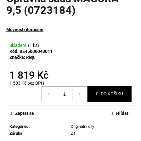
9,5 (0723184)
a
j
í
Možnosti doručení
t
?
Skladem
(1 ks)
Kód:
BE45000043011
Značka:
Rieju
1 819 Kč
HLEDAT
1 503 Kč bez DPH
Měrná
DO KOŠÍKU
cena:
D
o
p
Zeptat se
Hlídat
o
Kategorie
:
Originální díly
r
Záruka
:
24
u