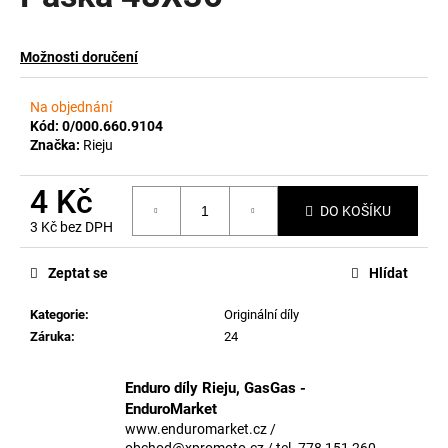
a
j
Možnosti doručení
í
t
Na objednání
?
Kód:
0/000.660.9104
Značka:
Rieju
4 Kč
DO KOŠÍKU
3 Kč bez DPH
HLEDAT
Měrná
cena:
Zeptat se
Hlídat
Kategorie
:
Originální díly
D
Záruka
:
24
o
p
o
Enduro díly Rieju, GasGas -
r
EnduroMarket
u
www.enduromarket.cz /
obchod@xpromoto.cz / tel. 778 151 260