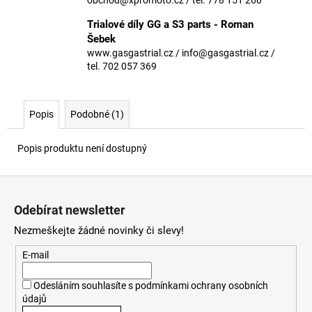
č
u
Trialové díly GG a S3 parts - Roman
j
Šebek
e
www.gasgastrial.cz / info@gasgastrial.cz /
m
tel. 702 057 369
e
Popis
Podobné (1)
Popis produktu není dostupný
Z
á
Odebírat newsletter
p
Nezmeškejte žádné novinky či slevy!
a
t
E-mail
í
Odesláním souhlasíte s
podmínkami ochrany osobních
údajů