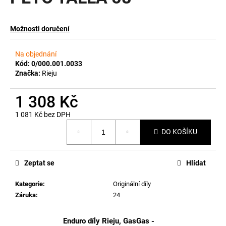
a
j
Možnosti doručení
í
t
Na objednání
?
Kód:
0/000.001.0033
Značka:
Rieju
1 308 Kč
1 081 Kč bez DPH
HLEDAT
Měrná
DO KOŠÍKU
cena:
D
Zeptat se
Hlídat
o
p
Kategorie
:
Originální díly
o
Záruka
:
24
r
u
Enduro díly Rieju, GasGas -