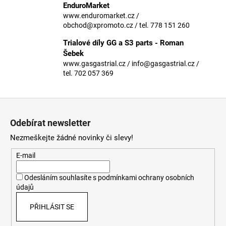
č
EnduroMarket
u
www.enduromarket.cz /
j
obchod@xpromoto.cz / tel. 778 151 260
e
Trialové díly GG a S3 parts - Roman
m
Šebek
e
www.gasgastrial.cz / info@gasgastrial.cz /
tel. 702 057 369
Z
á
Odebírat newsletter
p
Nezmeškejte žádné novinky či slevy!
a
t
E-mail
í
Odesláním souhlasíte s
podmínkami ochrany osobních
údajů
PŘIHLÁSIT SE