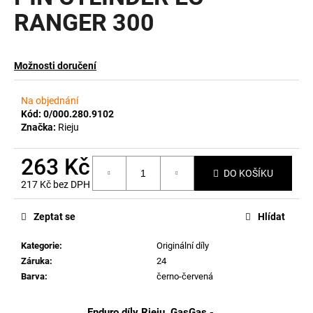
RANGER 300
a
j
í
Možnosti doručení
t
?
Na objednání
Kód:
0/000.280.9102
Značka:
Rieju
263 Kč
HLEDAT
DO KOŠÍKU
217 Kč bez DPH
Měrná
cena:
Zeptat se
Hlídat
D
o
Kategorie
:
Originální díly
p
Záruka
:
24
o
Barva
:
černo-červená
r
u
Enduro díly Rieju, GasGas -