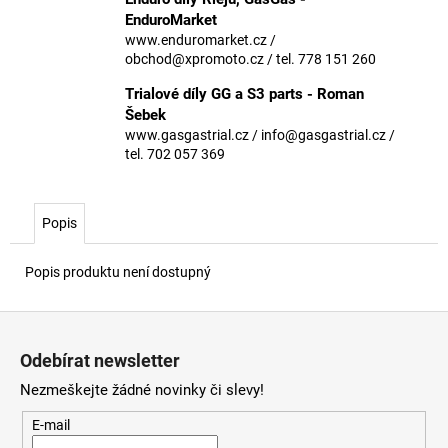
č
EnduroMarket
u
www.enduromarket.cz /
j
obchod@xpromoto.cz / tel. 778 151 260
e
m
Trialové díly GG a S3 parts - Roman
e
Šebek
www.gasgastrial.cz / info@gasgastrial.cz /
tel. 702 057 369
Popis
Popis produktu není dostupný
Z
á
Odebírat newsletter
p
Nezmeškejte žádné novinky či slevy!
a
t
E-mail