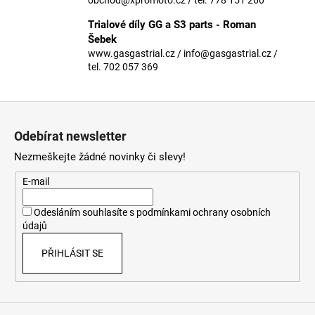
č
u
Trialové díly GG a S3 parts - Roman
j
Šebek
e
www.gasgastrial.cz / info@gasgastrial.cz /
m
tel. 702 057 369
e
Z
á
Odebírat newsletter
p
Nezmeškejte žádné novinky či slevy!
a
t
E-mail
í
Odesláním souhlasíte s
podmínkami ochrany osobních
údajů
PŘIHLÁSIT SE