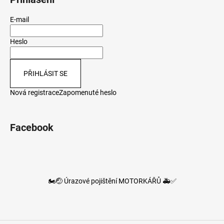
E-mail
Heslo
PŘIHLÁSIT SE
Nová registrace
Zapomenuté heslo
Facebook
🏍️🤕 Úrazové pojištění MOTORKÁŘŮ 🚑✅