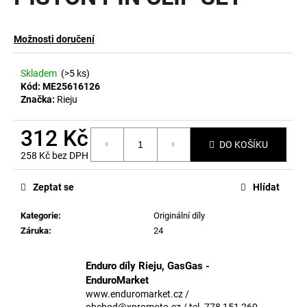
a
j
Možnosti doručení
í
t
Skladem
(>5 ks)
?
Kód:
ME25616126
Značka:
Rieju
312 Kč
DO KOŠÍKU
258 Kč bez DPH
HLEDAT
Měrná
cena:
Zeptat se
Hlídat
Kategorie
:
Originální díly
D
Záruka
:
24
o
p
o
Enduro díly Rieju, GasGas -
r
EnduroMarket
u
www.enduromarket.cz /
obchod@xpromoto.cz / tel. 778 151 260