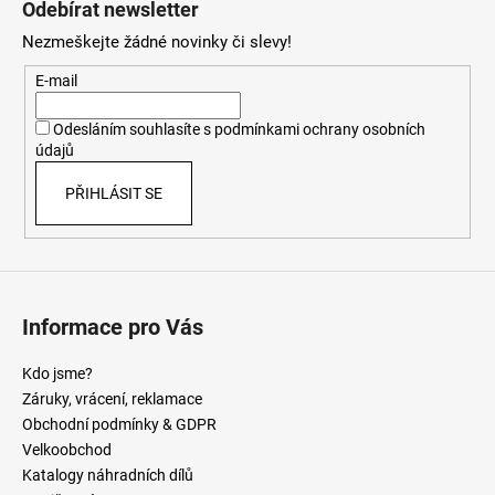
Odebírat newsletter
p
Nezmeškejte žádné novinky či slevy!
a
t
E-mail
í
Odesláním souhlasíte s
podmínkami ochrany osobních
údajů
PŘIHLÁSIT SE
Informace pro Vás
Kdo jsme?
Záruky, vrácení, reklamace
Obchodní podmínky & GDPR
Velkoobchod
Katalogy náhradních dílů