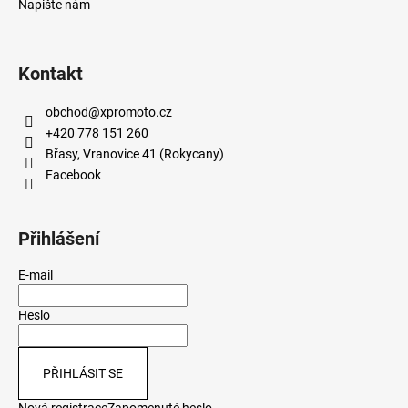
Napište nám
Kontakt
obchod
@
xpromoto.cz
+420 778 151 260
Břasy, Vranovice 41 (Rokycany)
Facebook
Přihlášení
E-mail
Heslo
PŘIHLÁSIT SE
Nová registrace
Zapomenuté heslo