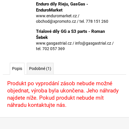
č
Enduro díly Rieju, GasGas -
u
EnduroMarket
j
www.enduromarket.cz /
e
obchod@xpromoto.cz / tel. 778 151 260
m
Trialové díly GG a S3 parts - Roman
e
Šebek
www.gasgastrial.cz / info@gasgastrial.cz /
tel. 702 057 369
Popis
Podobné (1)
Produkt po vyprodání zásob nebude možné
objednat, výroba byla ukončena. Jeho náhrady
najdete níže. Pokud produkt nebude mít
náhradu kontaktujte nás.
Z
á