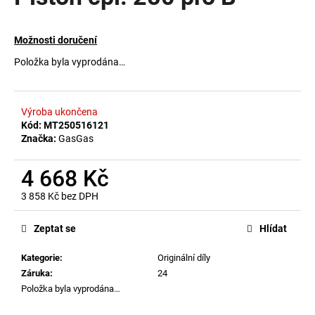
a
j
Možnosti doručení
í
Položka byla vyprodána…
t
?
Výroba ukončena
Kód:
MT250516121
Značka:
GasGas
HLEDAT
4 668 Kč
3 858 Kč bez DPH
Měrná
D
cena:
Zeptat se
Hlídat
o
p
Kategorie
:
Originální díly
o
Záruka
:
24
r
Položka byla vyprodána…
u