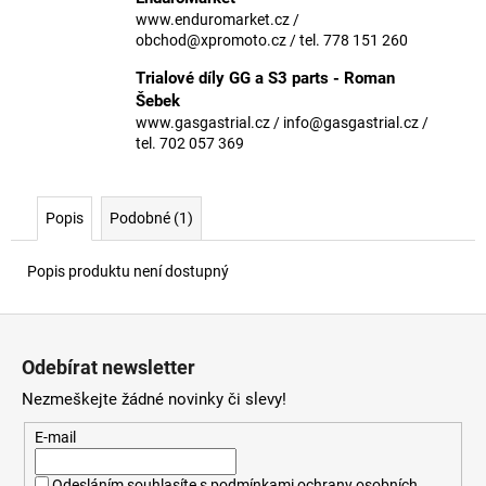
č
www.enduromarket.cz /
u
obchod@xpromoto.cz / tel. 778 151 260
j
e
Trialové díly GG a S3 parts - Roman
m
Šebek
e
www.gasgastrial.cz / info@gasgastrial.cz /
tel. 702 057 369
Popis
Podobné (1)
Popis produktu není dostupný
Z
á
Odebírat newsletter
p
Nezmeškejte žádné novinky či slevy!
a
t
E-mail
í
Odesláním souhlasíte s
podmínkami ochrany osobních