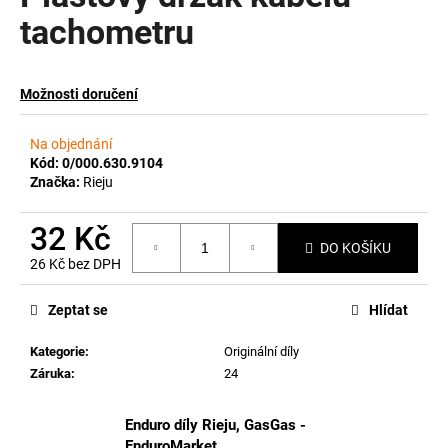
tachometru
a
j
í
Možnosti doručení
t
?
Na objednání
Kód:
0/000.630.9104
Značka:
Rieju
32 Kč
HLEDAT
DO KOŠÍKU
26 Kč bez DPH
Měrná
cena:
Zeptat se
Hlídat
D
o
Kategorie
:
Originální díly
p
Záruka
:
24
o
r
Enduro díly Rieju, GasGas -
u
EnduroMarket