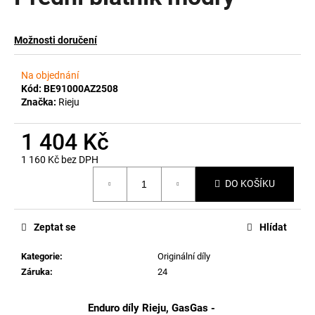
a
j
Možnosti doručení
í
t
Na objednání
?
Kód:
BE91000AZ2508
Značka:
Rieju
1 404 Kč
1 160 Kč bez DPH
HLEDAT
Měrná
DO KOŠÍKU
cena:
D
Zeptat se
Hlídat
o
p
Kategorie
:
Originální díly
o
Záruka
:
24
r
u
Enduro díly Rieju, GasGas -