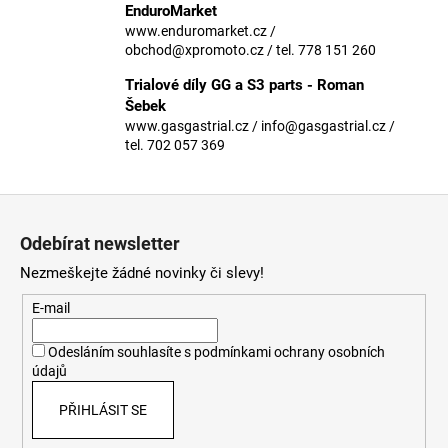
č
EnduroMarket
u
www.enduromarket.cz /
j
obchod@xpromoto.cz / tel. 778 151 260
e
Trialové díly GG a S3 parts - Roman
m
Šebek
e
www.gasgastrial.cz / info@gasgastrial.cz /
tel. 702 057 369
Z
á
Odebírat newsletter
p
Nezmeškejte žádné novinky či slevy!
a
t
E-mail
í
Odesláním souhlasíte s
podmínkami ochrany osobních
údajů
PŘIHLÁSIT SE