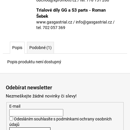
č
u
Trialové díly GG a S3 parts - Roman
j
Šebek
e
www.gasgastrial.cz / info@gasgastrial.cz /
m
tel. 702 057 369
e
Popis
Podobné (1)
Popis produktu není dostupný
Z
á
Odebírat newsletter
p
Nezmeškejte žádné novinky či slevy!
a
t
E-mail
í
Odesláním souhlasíte s
podmínkami ochrany osobních
údajů