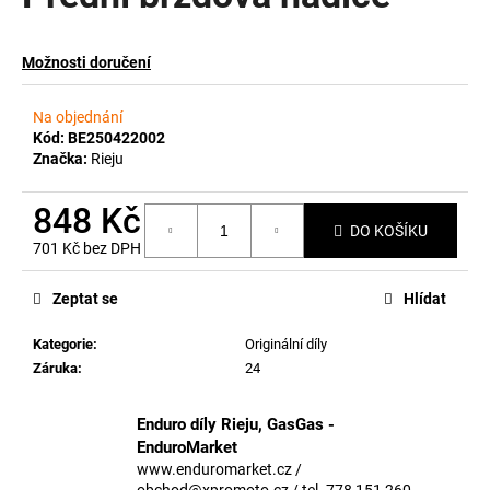
a
j
Možnosti doručení
í
t
Na objednání
?
Kód:
BE250422002
Značka:
Rieju
848 Kč
DO KOŠÍKU
701 Kč bez DPH
HLEDAT
Měrná
cena:
Zeptat se
Hlídat
Kategorie
:
Originální díly
D
Záruka
:
24
o
p
o
Enduro díly Rieju, GasGas -
r
EnduroMarket
u
www.enduromarket.cz /
obchod@xpromoto.cz / tel. 778 151 260