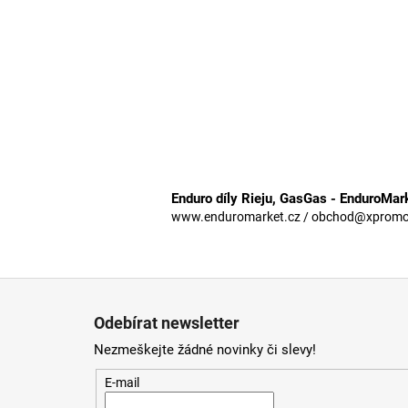
Enduro díly Rieju, GasGas - EnduroMar
www.enduromarket.cz / obchod@xpromoto
Z
á
Odebírat newsletter
p
Nezmeškejte žádné novinky či slevy!
a
t
E-mail