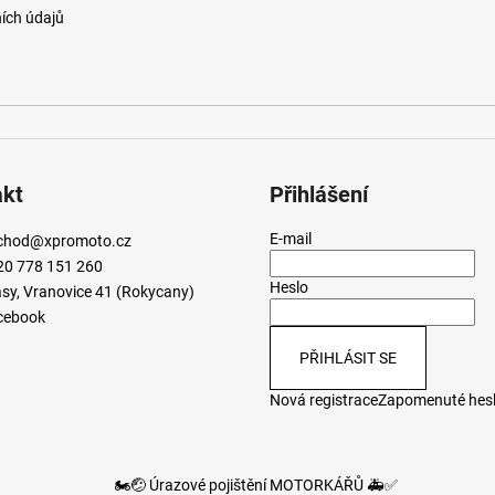
ích údajů
akt
Přihlášení
E-mail
chod
@
xpromoto.cz
20 778 151 260
Heslo
sy, Vranovice 41 (Rokycany)
cebook
PŘIHLÁSIT SE
Nová registrace
Zapomenuté hes
🏍️🤕 Úrazové pojištění MOTORKÁŘŮ 🚑✅