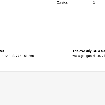
Záruka
:
24
ket
Trialové díly GG a S
.cz / tel. 778 151 260
www.gasgastrial.cz / 