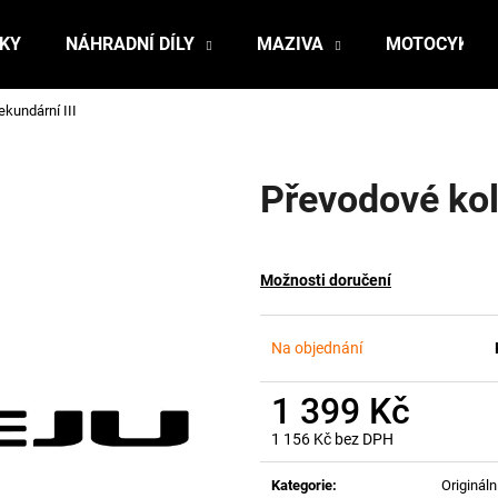
ŇKY
NÁHRADNÍ DÍLY
MAZIVA
MOTOCYKLY
kundární III
Co potřebujete najít?
Převodové kol
HLEDAT
Možnosti doručení
Doporučujeme
Na objednání
1 399 Kč
1 156 Kč bez DPH
Měrná
cena:
Kategorie
:
Originální