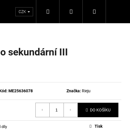
Hledat
Přihlášení
Nákupní
CZK
košík
o sekundární III
Kód:
ME25636078
Značka:
Rieju
DO KOŠÍKU
Tisk
 díly