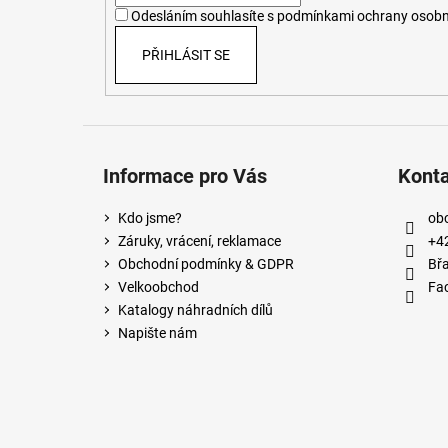
í
Odesláním souhlasíte s
podmínkami ochrany osobn
PŘIHLÁSIT SE
Informace pro Vás
Kont
Kdo jsme?
ob
Záruky, vrácení, reklamace
+4
Obchodní podmínky & GDPR
Břa
Velkoobchod
Fa
Katalogy náhradních dílů
Napište nám