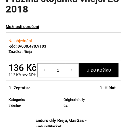
2018
a
j
í
Možnosti doručení
t
?
Na objednání
Kód:
0/000.470.9103
Značka:
Rieju
136 Kč
HLEDAT
DO KOŠÍKU
112 Kč bez DPH
Měrná
cena:
Zeptat se
Hlídat
D
o
Kategorie
:
Originální díly
p
Záruka
:
24
o
r
Enduro díly Rieju, GasGas -
u
EnduroMarket