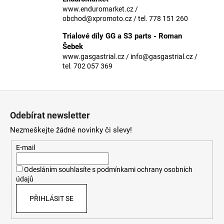
č
www.enduromarket.cz /
u
obchod@xpromoto.cz / tel. 778 151 260
j
e
Trialové díly GG a S3 parts - Roman
m
Šebek
e
www.gasgastrial.cz / info@gasgastrial.cz /
tel. 702 057 369
Z
á
Odebírat newsletter
p
Nezmeškejte žádné novinky či slevy!
a
t
E-mail
í
Odesláním souhlasíte s
podmínkami ochrany osobních
údajů
PŘIHLÁSIT SE