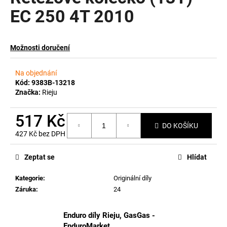
EC 250 4T 2010
a
j
í
Možnosti doručení
t
?
Na objednání
Kód:
9383B-13218
Značka:
Rieju
517 Kč
HLEDAT
DO KOŠÍKU
427 Kč bez DPH
Měrná
cena:
Zeptat se
Hlídat
D
o
Kategorie
:
Originální díly
p
Záruka
:
24
o
r
Enduro díly Rieju, GasGas -
u
EnduroMarket