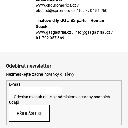
č
www.enduromarket.cz /
u
obchod@xpromoto.cz / tel. 778 151 260
j
e
Trialové díly GG a S3 parts - Roman
m
Šebek
e
www.gasgastrial.cz / info@gasgastrial.cz /
tel. 702 057 369
Z
á
Odebírat newsletter
p
Nezmeškejte žádné novinky či slevy!
a
t
E-mail
í
Odesláním souhlasíte s
podmínkami ochrany osobních
údajů
PŘIHLÁSIT SE