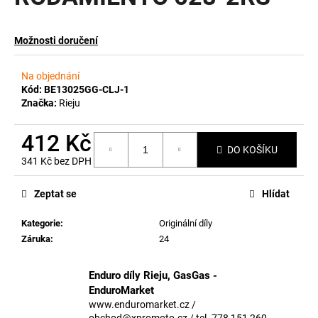
a
j
Možnosti doručení
í
t
Na objednání
?
Kód:
BE13025GG-CLJ-1
Značka:
Rieju
412 Kč
DO KOŠÍKU
341 Kč bez DPH
HLEDAT
Měrná
cena:
Zeptat se
Hlídat
Kategorie
:
Originální díly
D
Záruka
:
24
o
p
o
Enduro díly Rieju, GasGas -
r
EnduroMarket
u
www.enduromarket.cz /
obchod@xpromoto.cz / tel. 778 151 260