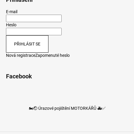
E-mail
Heslo
PŘIHLÁSIT SE
Nová registrace
Zapomenuté heslo
Facebook
🏍️🤕 Úrazové pojištění MOTORKÁŘŮ 🚑✅