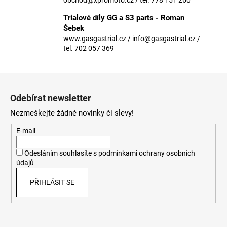
č
u
Trialové díly GG a S3 parts - Roman
j
Šebek
e
www.gasgastrial.cz / info@gasgastrial.cz /
m
tel. 702 057 369
e
Z
á
Odebírat newsletter
p
Nezmeškejte žádné novinky či slevy!
a
t
E-mail
í
Odesláním souhlasíte s
podmínkami ochrany osobních
údajů
PŘIHLÁSIT SE