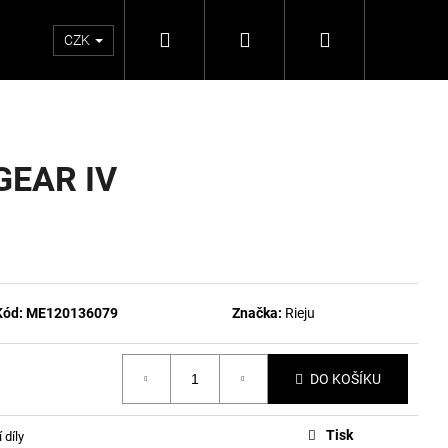
Hledat
Přihlášení
Nákupní
CZK
košík
GEAR IV
Kód:
ME120136079
Značka:
Rieju
DO KOŠÍKU
Tisk
 díly