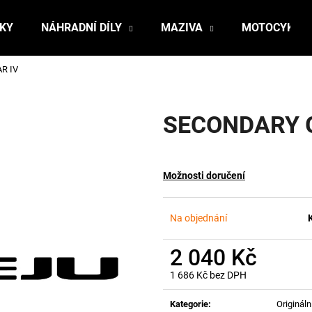
ŇKY
NÁHRADNÍ DÍLY
MAZIVA
MOTOCYKLY
R IV
Co potřebujete najít?
SECONDARY 
HLEDAT
Možnosti doručení
Doporučujeme
Na objednání
2 040 Kč
1 686 Kč bez DPH
Měrná
cena:
Kategorie
:
Originální