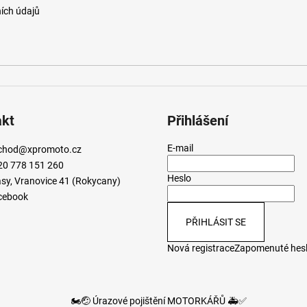
ích údajů
akt
Přihlášení
E-mail
chod
@
xpromoto.cz
20 778 151 260
Heslo
sy, Vranovice 41 (Rokycany)
cebook
PŘIHLÁSIT SE
Nová registrace
Zapomenuté hes
🏍️🤕 Úrazové pojištění MOTORKÁŘŮ 🚑✅