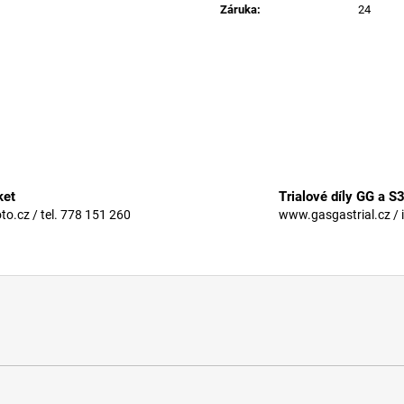
Záruka
:
24
ket
Trialové díly GG a S
.cz / tel. 778 151 260
www.gasgastrial.cz / 