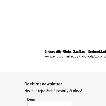
Enduro díly Rieju, GasGas - EnduroMar
www.enduromarket.cz / obchod@xpromoto
Z
á
Odebírat newsletter
p
Nezmeškejte žádné novinky či slevy!
a
t
E-mail