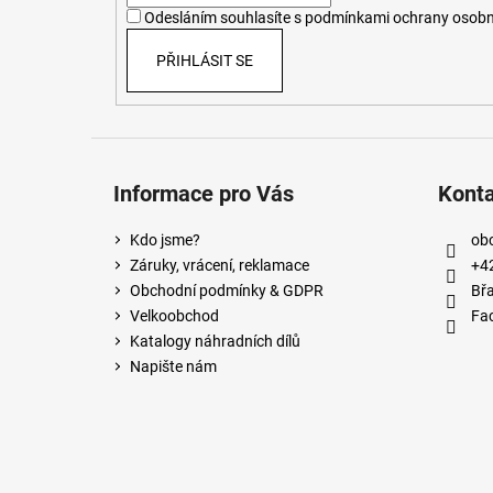
í
Odesláním souhlasíte s
podmínkami ochrany osobn
PŘIHLÁSIT SE
Informace pro Vás
Kont
Kdo jsme?
ob
Záruky, vrácení, reklamace
+4
Obchodní podmínky & GDPR
Břa
Velkoobchod
Fa
Katalogy náhradních dílů
Napište nám