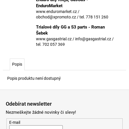
č
EnduroMarket
u
www.enduromarket.cz /
j
obchod@xpromoto.cz / tel. 778 151 260
e
m
Trialové díly GG a S3 parts - Roman
e
Šebek
www.gasgastrial.cz / info@gasgastrial.cz /
tel. 702 057 369
Popis
Popis produktu není dostupný
Z
á
Odebírat newsletter
p
Nezmeškejte žádné novinky či slevy!
a
t
E-mail