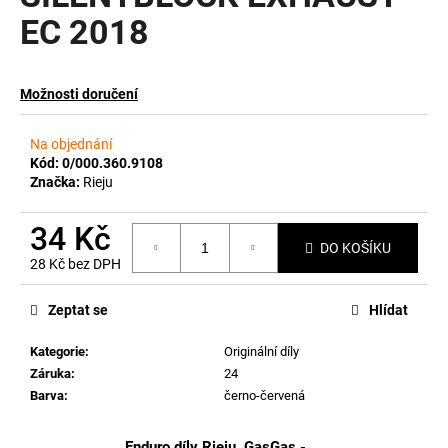
EC 2018
a
j
í
Možnosti doručení
t
?
Na objednání
Kód:
0/000.360.9108
Značka:
Rieju
34 Kč
HLEDAT
DO KOŠÍKU
28 Kč bez DPH
Měrná
cena:
Zeptat se
Hlídat
D
o
Kategorie
:
Originální díly
p
Záruka
:
24
o
Barva
:
černo-červená
r
u
Enduro díly Rieju, GasGas -