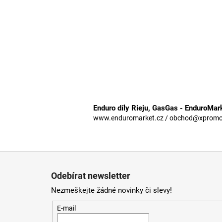
Enduro díly Rieju, GasGas - EnduroMar
www.enduromarket.cz / obchod@xpromoto
Z
á
Odebírat newsletter
p
Nezmeškejte žádné novinky či slevy!
a
t
E-mail