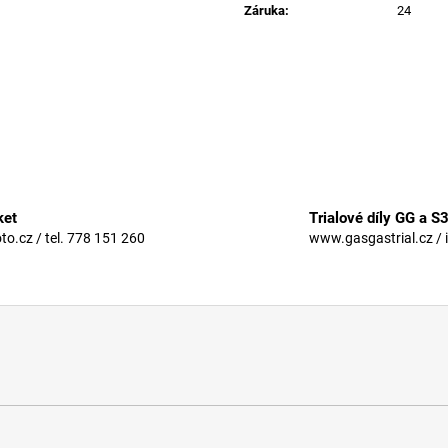
Záruka
:
24
ket
Trialové díly GG a S
.cz / tel. 778 151 260
www.gasgastrial.cz / 