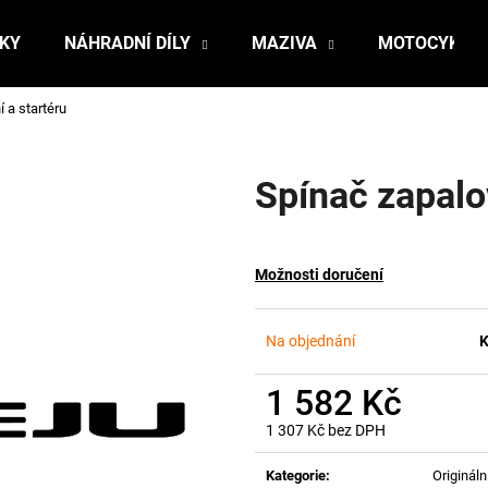
ŇKY
NÁHRADNÍ DÍLY
MAZIVA
MOTOCYKLY
 a startéru
Co potřebujete najít?
Spínač zapalov
HLEDAT
Možnosti doručení
Doporučujeme
Na objednání
K
1 582 Kč
1 307 Kč bez DPH
Měrná
cena:
Kategorie
:
Originální