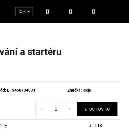
Hledat
Přihlášení
Nákupní
CZK
košík
ání a startéru
ód:
BFS450734033
Značka:
Rieju
DO KOŠÍKU
Tisk
 díly