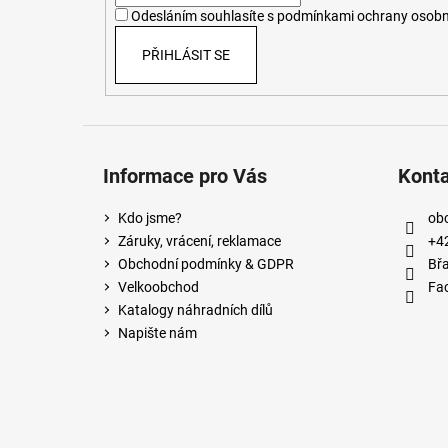
í
Odesláním souhlasíte s
podmínkami ochrany osobn
PŘIHLÁSIT SE
Informace pro Vás
Kont
Kdo jsme?
ob
Záruky, vrácení, reklamace
+4
Obchodní podmínky & GDPR
Břa
Velkoobchod
Fa
Katalogy náhradních dílů
Napište nám