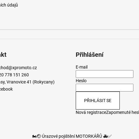
ích údajů
akt
Přihlášení
E-mail
chod
@
xpromoto.cz
20 778 151 260
Heslo
sy, Vranovice 41 (Rokycany)
cebook
PŘIHLÁSIT SE
Nová registrace
Zapomenuté hes
🏍️🤕 Úrazové pojištění MOTORKÁŘŮ 🚑✅