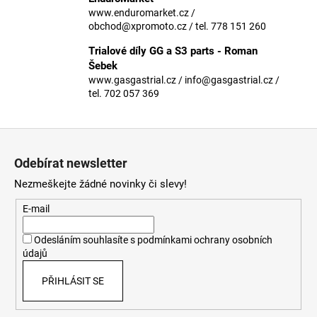
č
www.enduromarket.cz /
u
obchod@xpromoto.cz / tel. 778 151 260
j
e
Trialové díly GG a S3 parts - Roman
m
Šebek
e
www.gasgastrial.cz / info@gasgastrial.cz /
tel. 702 057 369
Z
á
Odebírat newsletter
p
Nezmeškejte žádné novinky či slevy!
a
t
E-mail
í
Odesláním souhlasíte s
podmínkami ochrany osobních
údajů
PŘIHLÁSIT SE