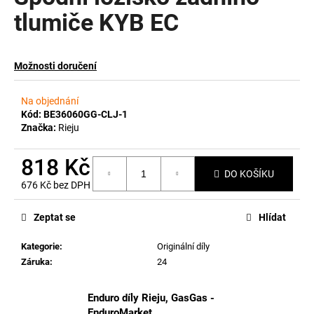
tlumiče KYB EC
a
j
í
Možnosti doručení
t
?
Na objednání
Kód:
BE36060GG-CLJ-1
Značka:
Rieju
818 Kč
HLEDAT
DO KOŠÍKU
676 Kč bez DPH
Měrná
cena:
Zeptat se
Hlídat
D
o
Kategorie
:
Originální díly
p
Záruka
:
24
o
r
Enduro díly Rieju, GasGas -
u
EnduroMarket