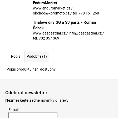
č
EnduroMarket
u
www.enduromarket.cz /
j
obchod@xpromoto.cz / tel. 778 151 260
e
Trialové díly GG a S3 parts - Roman
m
Šebek
e
www.gasgastrial.cz / info@gasgastrial.cz /
tel. 702 057 369
Popis
Podobné (1)
Popis produktu není dostupný
Z
á
Odebírat newsletter
p
Nezmeškejte žádné novinky či slevy!
a
t
E-mail
í