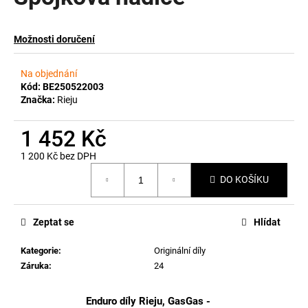
a
j
Možnosti doručení
í
t
Na objednání
?
Kód:
BE250522003
Značka:
Rieju
1 452 Kč
1 200 Kč bez DPH
HLEDAT
Měrná
DO KOŠÍKU
cena:
D
Zeptat se
Hlídat
o
p
Kategorie
:
Originální díly
o
Záruka
:
24
r
u
Enduro díly Rieju, GasGas -